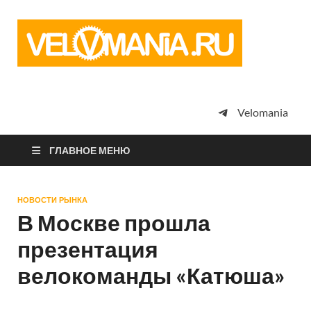
Vel
Сообщество
профессион
велоспорта,
энтузиастов
велотуризма
Velomania
просто
любителей
велосипедов
ГЛАВНОЕ МЕНЮ
НОВОСТИ РЫНКА
В Москве прошла
презентация
велокоманды «Катюша»