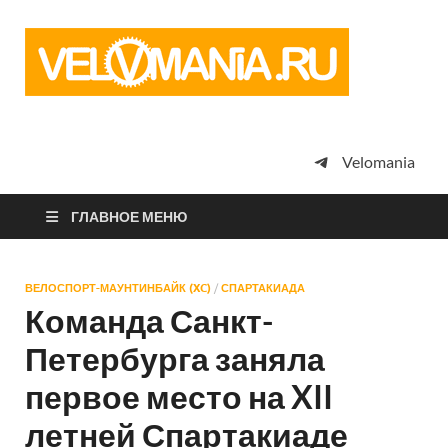
Vel
Сообщество
профессион
велоспорта,
энтузиастов
велотуризма
Velomania
просто
любителей
велосипедов
ГЛАВНОЕ МЕНЮ
ВЕЛОСПОРТ-МАУНТИНБАЙК (XC)
/
СПАРТАКИАДА
Команда Санкт-
Петербурга заняла
первое место на XII
летней Спартакиаде