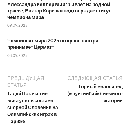
Алессандра Келлер выигрывает на родной
трассе, Виктор Корецки подтверждает титул
чемпиона мира
09.09.2025
Чемпионат мира 2025 по кросс-кантри
принимает Церматт
08.09.2025
ПРЕДЫДУЩАЯ
СЛЕДУЮЩАЯ СТАТЬЯ
СТАТЬЯ
Горный велосипед
Тадей Погачар не
(маунтинбайк): немного
выступит в составе
истории
сборной Словении на
Олимпийских играх в
Париже