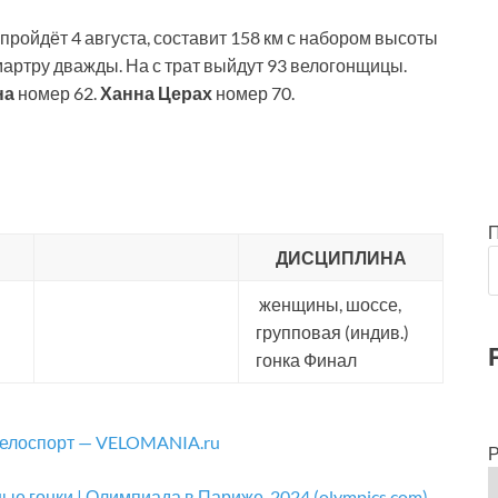
пройдёт 4 августа, составит 158 км с набором высоты
артру дважды. На с трат выйдут 93 велогонщицы.
на
номер 62.
Ханна Церах
номер 70.
ДИСЦИПЛИНА
женщины, шоссе,
групповая (индив.)
гонка Финал
велоспорт — VELOMANIA.ru
Р
ые гонки | Олимпиада в Париже-2024 (olympics.com)