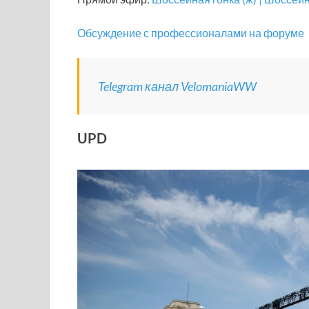
Обсуждение с профессионалами на форуме
Telegram канал VelomaniaWW
UPD