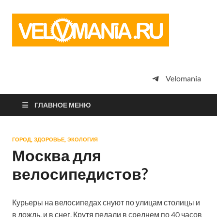
Vel
Сообщество
профессион
велоспорта,
энтузиастов
велотуризма
Velomania
просто
любителей
велосипедов
ГЛАВНОЕ МЕНЮ
ГОРОД, ЗДОРОВЬЕ, ЭКОЛОГИЯ
Москва для
велосипедистов?
Курьеры на велосипедах снуют по улицам столицы и
в дождь, и в снег. Крутя педали в среднем по 40 часов