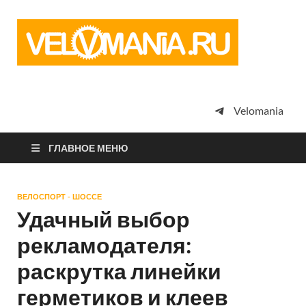
Vel
Сообщество
профессион
велоспорта,
энтузиастов
велотуризма
Velomania
просто
любителей
велосипедов
ГЛАВНОЕ МЕНЮ
ВЕЛОСПОРТ - ШОССЕ
Удачный выбор
рекламодателя:
раскрутка линейки
герметиков и клеев