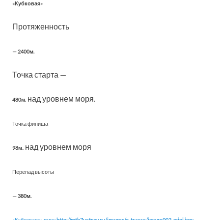
«Кубковая»
Протяженность
— 2400м.
Точка старта —
над уровнем моря.
480м.
Точка финиша —
. над уровнем моря
98м
Перепад высоты
— 380м.
«Кубковая
»» src=»http://mtb7vetrov.ru/images/o-trasse/image002_mini.jpg»