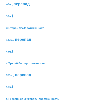
., перепад
60м
.)
18м
3. Второй Лес (протяженность
., перепад
150м
.)
45м
4. Третий Лес (протяженность
., перепад
260м
.)
53м
5. Гребень до «кикеров» (протяженность