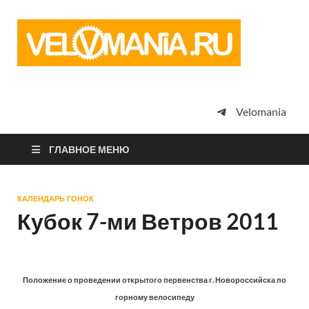
Vel
Сообщество
профессион
велоспорта,
энтузиастов
велотуризма
Velomania
просто
любителей
велосипедов
ГЛАВНОЕ МЕНЮ
КАЛЕНДАРЬ ГОНОК
Кубок 7-ми Ветров 2011
Положение о проведении открытого первенства г. Новороссийска по
горному велосипеду