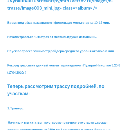
«Кубковая
»» src=»http://mtb7vetrov.ru/images/o-
trasse/image003_mini.jpg» class=»album» />
Время подъёма на машине от финиша до места старта: 10-15 мин.
Начало трассы в 10 метрах от места выгрузки из машины.
Спуск по трассе занимает у райдера среднего уровня около 6-8 мин.
Рекорд трассы на данный момент принадлежит Пухирю Николаю 3:25:8
(17.04.2010г.)
Теперь рассмотрим трассу подробней, по
участкам:
1. Траверс.
Начинали мы кататься по старому траверсу, это старая царская
дорога, протяженностью 980м до 1-го лесного участка. Довольно