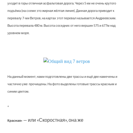
уходит в горы отличная асфальтовая дорога. Через 5 км не очень крутого
подъёма (на схеме это жирная жёлтая линия). Данная дорога приводит к
перевалу 7-ми Ветров, на картах этот перевал называется Андреевским.
Высота перевала 480 м. Высота соседних от него вершин 575 и 677м над
уровнем моря.
На данный момент, нами подготовлены две трассы и ещё две намечены и
частично уже прочищены. На фото выделены готовые трассы красным и
синим цветом.
«
— или «Скоростная», она же
Красная»