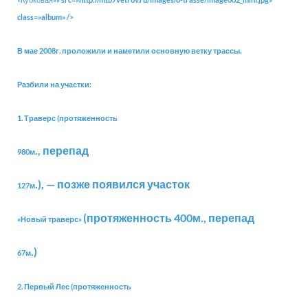
class=»album» />
В мае 2008г. проложили и наметили основную ветку трассы.
Разбили на участки:
1. Траверс (протяженность
., перепад
980м
.), — позже появился участок
127м
(протяженность 400м., перепад
«Новый траверс»
.)
67м
2. Первый Лес (протяженность