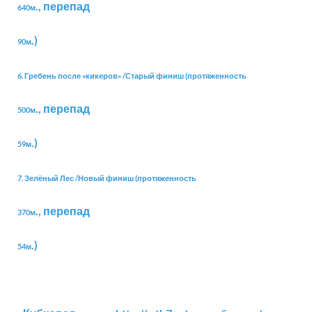
., перепад
640м
.)
90м
6. Гребень после «кикеров» /Старый финиш (протяженность
., перепад
500м
.)
59м
7. Зелёный Лес /Новый финиш (протяженность
., перепад
370м
.)
54м