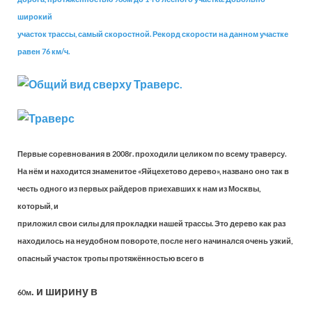
широкий
участок трассы, самый скоростной. Рекорд скорости на данном участке
равен 76 км/ч.
Первые соревнования в 2008г. проходили целиком по всему траверсу.
На нём и находится знаменитое «Яйцехетово дерево», названо оно так в
честь одного из первых райдеров приехавших к нам из Москвы,
который, и
приложил свои силы для прокладки нашей трассы. Это дерево как раз
находилось на неудобном повороте, после него начинался очень узкий,
опасный участок тропы протяжённостью всего в
. и ширину в
60м