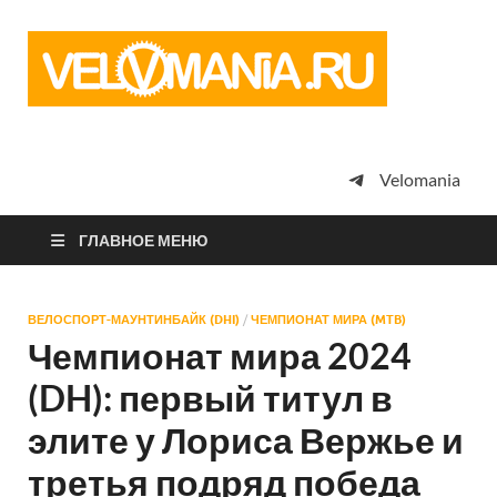
Vel
Сообщество
профессион
велоспорта,
энтузиастов
велотуризма
Velomania
просто
любителей
велосипедов
ГЛАВНОЕ МЕНЮ
ВЕЛОСПОРТ-МАУНТИНБАЙК (DHI)
/
ЧЕМПИОНАТ МИРА (MTB)
Чемпионат мира 2024
(DH): первый титул в
элите у Лориса Вержье и
третья подряд победа