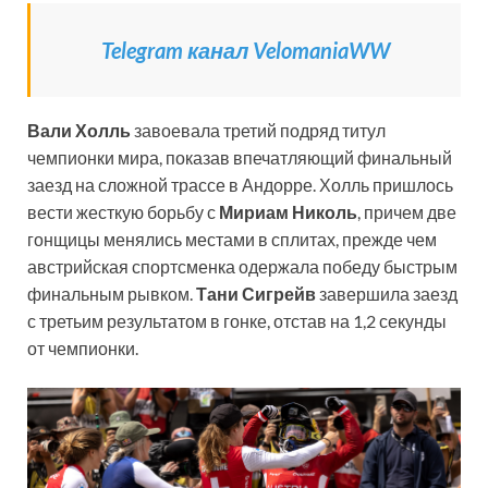
Telegram канал VelomaniaWW
Вали Холль
завоевала третий подряд титул
чемпионки мира, показав впечатляющий финальный
заезд на сложной трассе в Андорре. Холль пришлось
вести жесткую борьбу с
Мириам Николь
, причем две
гонщицы менялись местами в сплитах, прежде чем
австрийская спортсменка одержала победу быстрым
финальным рывком.
Тани Сигрейв
завершила заезд
с третьим результатом в гонке, отстав на 1,2 секунды
от чемпионки.