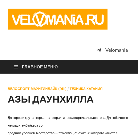
Vel
Сообщество
профессион
велоспорта,
энтузиастов
велотуризма
Velomania
просто
любителей
велосипедов
ГЛАВНОЕ МЕНЮ
ВЕЛОСПОРТ-МАУНТИНБАЙК (DHI)
/
ТЕХНИКА КАТАНИЯ
АЗЫ ДАУНХИЛЛА
Для профи крутая горка — это практически вертикальная стена. Для обычного
же маунтенбайкера со
средним уровнем мастерства — это склон, съехать с которого кажется