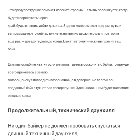
Это предупреждение поможет избежать травмы. Если вы запаникуете, когда
будете переезжать через
край, будьте готовы дойти до конца. Заднее колесо может подпрыгнуть, и
вы подумаете, что сейчас рухнете, но крепко держите руль и, повторим
ещё раз, — доведите дело до конца. Выкат автоматически выпрямит ваш
байк.
Если вы ослабите хватку руля или попытаетесь соскочить с байка, то прежде
всего врежетесь в землю
головой, рискуя повредить позвоночник, а в довершение всего и ваш
преданный байк стукнет вас по черепушке. Здесь нелишним будет напомнить
о пользе каски.
Продолжительный, технический даунхилл
Ни один байкер не должен пробовать спускаться
длинный техничный даунхилл,