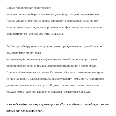
Схема продолжения технического
участка такова: выберите место съезда ещё до того, как подъехать; как
только увидите, что там, за краем, определите безопасный выкат внизу.
Используйте тормоза до тех пор, пока они эффективны, потом постепенно
отпустите их до того, как достигнете выката.
Вы быстро обнаружите, что лучшая траектория движения с крутой горы —
самая прямая линия, даже
если она ведёт через пару валунов или ям. Чем больше поворотов вы
совершаете на склоне, тем выше вероятность падения с велосипеда.
Приспосабливайтесь к ситуации. Если вы собьетесь с намеченного курса,
лучше направить байк к предполагаемому выкату, чем менять траекторию
движения уже в процессе спуска. Крутая съезжалка — это не более чем
управляемое падение. Здесь очень важны точки входа и выхода.
И не забывайте
шотландскую мудрость: «Тот, кто убежал с поля боя, остался в
живых для следующего боя.»