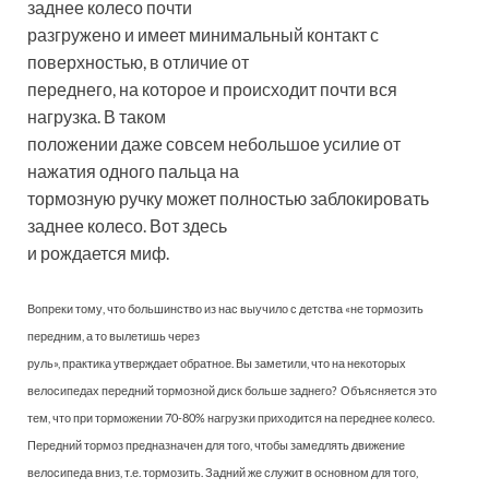
заднее колесо почти
разгружено и имеет минимальный контакт с
поверхностью, в отличие от
переднего, на которое и происходит почти вся
нагрузка. В таком
положении даже совсем небольшое усилие от
нажатия одного пальца на
тормозную ручку может полностью заблокировать
заднее колесо. Вот здесь
и рождается миф.
Вопреки тому, что большинство из нас выучило с детства «не тормозить
передним, а то вылетишь через
руль», практика утверждает обратное. Вы заметили, что на некоторых
велосипедах передний тормозной диск больше заднего? Объясняется это
тем, что при торможении 70-80% нагрузки приходится на переднее колесо.
Передний тормоз предназначен для того, чтобы замедлять движение
велосипеда вниз, т.е. тормозить. Задний же служит в основном для того,