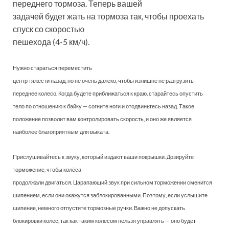
переднего тормоза. Теперь вашей
задачей будет жать на тормоза так, чтобы проехать
спуск со скоростью
пешехода (4-5 км/ч).
Нужно стараться переместить
центр тяжести назад, но не очень далеко, чтобы излишне не разгрузить
переднее колесо. Когда будете приближаться к краю, старайтесь опустить
тело по отношению к байку — согните ноги и отодвиньтесь назад. Такое
положение позволит вам контролировать скорость, и оно же является
наиболее благоприятным для выката.
Прислушивайтесь к звуку, который издают ваши покрышки. Дозируйте
торможение, чтобы колёса
продолжали двигаться. Царапающий звук при сильном торможении сменится
шипением, если они окажутся заблокированными. Поэтому, если услышите
шипение, немного отпустите тормозные ручки. Важно не допускать
блокировки колёс, так как таким колесом нельзя управлять — оно будет