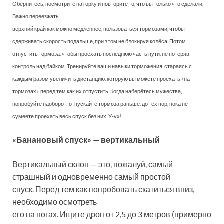
Обернитесь, посмотрите на горку и повторите то, что вы только что сделали.
Важно переезжать
верхний край как можно медленнее, пользоваться тормозами, чтобы
сдерживать скорость подальше, при этом не блокируя колёса. Потом
отпустить тормоза, чтобы проехать последнюю часть пути, не потеряв
контроль над байком. Тренируйте ваши навыки торможения, стараясь с
каждым разом увеличить дистанцию, которую вы можете проехать «на
тормозах», перед тем как их отпустить. Когда наберётесь мужества,
попробуйте наоборот: отпускайте тормоза раньше, до тех пор, пока не
сумеете проехать весь спуск без них. У-ух!
«Банановый спуск» — вертикальный
Вертикальный склон — это, пожалуй, самый
страшный и одновременно самый простой
спуск. Перед тем как попробовать скатиться вниз,
необходимо осмотреть
его на ногах. Ищите дроп от 2,5 до 3 метров (примерно