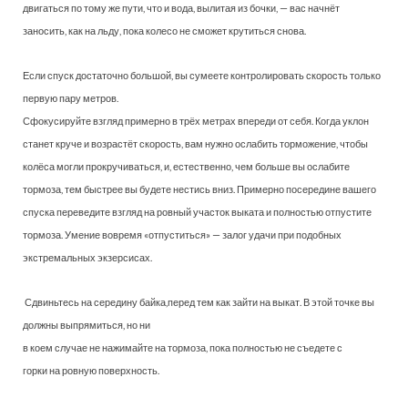
двигаться по тому же пути, что и вода, вылитая из бочки, — вас начнёт
заносить, как на льду, пока колесо не сможет крутиться снова.
Если спуск достаточно большой, вы сумеете контролировать скорость только
первую пару метров.
Сфокусируйте взгляд примерно в трёх метрах впереди от себя. Когда уклон
станет круче и возрастёт скорость, вам нужно ослабить торможение, чтобы
колёса могли прокручиваться, и, естественно, чем больше вы ослабите
тормоза, тем быстрее вы будете нестись вниз. Примерно посередине вашего
спуска переведите взгляд на ровный участок выката и полностью отпустите
тормоза. Умение вовремя «отпуститься» — залог удачи при подобных
экстремальных экзерсисах.
Сдвиньтесь на середину байка,перед тем как зайти на выкат. В этой точке вы
должны выпрямиться, но ни
в коем случае не нажимайте на тормоза, пока полностью не съедете с
горки на ровную поверхность.