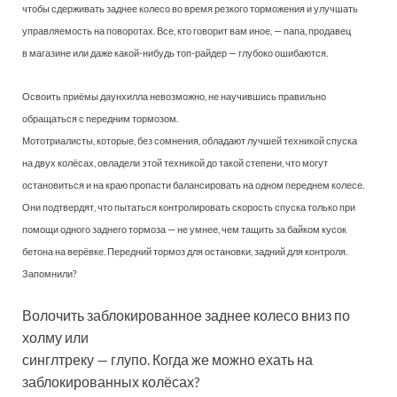
чтобы сдерживать заднее колесо во время резкого торможения и улучшать
управляемость на поворотах. Все, кто говорит вам иное, — папа, продавец
в магазине или даже какой-нибудь топ-райдер — глубоко ошибаются.
Освоить приёмы даунхилла невозможно, не научившись правильно
обращаться с передним тормозом.
Мототриалисты, которые, без сомнения, обладают лучшей техникой спуска
на двух колёсах, овладели этой техникой до такой степени, что могут
остановиться и на краю пропасти балансировать на одном переднем колесе.
Они подтвердят, что пытаться контролировать скорость спуска только при
помощи одного заднего тормоза — не умнее, чем тащить за байком кусок
бетона на верёвке. Передний тормоз для остановки, задний для контроля.
Запомнили?
Волочить заблокированное заднее колесо вниз по
холму или
синглтреку — глупо. Когда же можно ехать на
заблокированных колёсах?