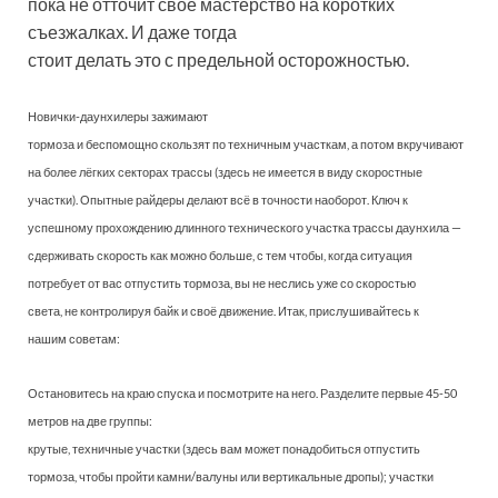
пока не отточит своё мастерство на коротких
съезжалках. И даже тогда
стоит делать это с предельной осторожностью.
Новички-даунхилеры зажимают
тормоза и беспомощно скользят по техничным участкам, а потом вкручивают
на более лёгких секторах трассы (здесь не имеется в виду скоростные
участки). Опытные райдеры делают всё в точности наоборот. Ключ к
успешному прохождению длинного технического участка трассы даунхила —
сдерживать скорость как можно больше, с тем чтобы, когда ситуация
потребует от вас отпустить тормоза, вы не неслись уже со скоростью
света, не контролируя байк и своё движение. Итак, прислушивайтесь к
нашим советам:
Остановитесь на краю спуска и посмотрите на него. Разделите первые 45-50
метров на две группы:
крутые, техничные участки (здесь вам может понадобиться отпустить
тормоза, чтобы пройти камни/валуны или вертикальные дропы); участки