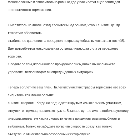
менее сложные и относительно ровные, где у вас хватит сцепления для
эффективного торможения.
Сместитесь немного назад, согнитесь над байком, чтобы снизить центр
тяжести и обеспечить
стабильное давление на переднюю покрышку (область контакта с землёй).
Вам потребуется максимальная останавливающая сила от переднего
тормоза.
Следите за тем, чтобы колёса прокручивались, иначе вы не сможете
управлять велосипедом в непредвиденных ситуациях.
Теперь воплотите ваш план. На лёгких участках трассы тормозите изо всех
сил, чтобы как можно больше
снизить скорость. Когда же подъедете к крутым или скользким участкам,
отпустите тормоза, насколько нужно. В запасе лучше иметь небольшую силу
инерции, перед тем как на скорости лететь по камням или колдобинам и
выбоинам. Только не забудьте погасить скорость сразу, как только
въедете на относительно безопасный сектор спуска.