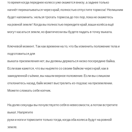
то время когда переднее колесо уже окажется внизу, а заднее только
начнёт перекатываться через край, полностью отпустите тормоза! Нелишним
будет напомнить: нельзя трогать тормоза до тех пор, пока не окажетесь
на ровной земле! Когда вы полностью переедите край, ваши колёса ещё
могут касаться земли, но фактически вы будете падать в точку выката.
Ключевой момент. Так как времени на то, что бы изменить положение тела и
подготовиться для
выката-приземления нет, вы должны держаться низко посередине байка.
Если вам кажется, что вы ныряете со своим байком через край, как в
замедленной съёмке, вы нашли верное положение. Если вы слишком
отклонитесь назад, байк может выстрелить из-под вас на приземлении.
Можете сломать себе копчик.
На долю секунды вы почувствуете себя в невесомости, а потом встретите
выкат. Напрягите
руки и ноги и тормозите только тогда, когда оба колеса будут на ровной
земле.