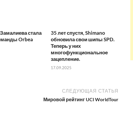
 Замалиева стала
35 лет спустя, Shimano
оманды Orbea
обновила свои шипы SPD.
Теперь у них
многофункциональное
зацепление.
17.09.2025
СЛЕДУЮЩАЯ СТАТЬЯ
Мировой рейтинг UCI WorldTour