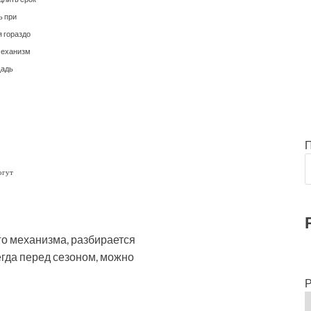
ь при
я гораздо
механизм
щадь
огут
го механизма, разбирается
сегда перед сезоном, можно
Р