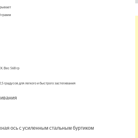
грывает
0 грамм
. Вес 568 гр
5 градусов для легкого и быстрого застегивания
гивания
ная ось с усиленным стальным буртиком