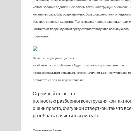
использования педалей. Все плюсы такой конструкции оцениваеш
катании в грязь, благодаря наличию большой рамки они очищаютс
быстрее своих конкурентов. Так же рамка хорошо защищает сам 
контакта от повреждений и предоставляет подошве большую пло
сцепления.
Наличие регулировки усилия
застёгивания и отстёгивания будет полезно как для новичков, так и
профессиональным гонщикам, кстати наличием такой регулировки м
похвастаться только педали Shimano.
Огромный плюс это
полностью разборная конструкция контактно
очень просто, фигурной отверткой, так что в
разобрать почистить и смазать.
Единственный минус,