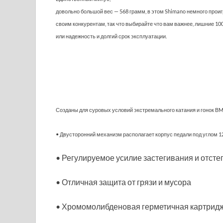
довольно большой вес — 568 грамм, в этом Shimano немного прои
своим конкурентам, так что выбирайте что вам важнее, лишние 10
или надежность и долгий срок эксплуатации.
Созданы для суровых условий экстремального катания и гонок BMX
• Двусторонний механизм располагает корпус педали под углом 12,
• Регулируемое усилие застегивания и отсте
• Отличная защита от грязи и мусора
• Хромомолибденовая герметичная картридж