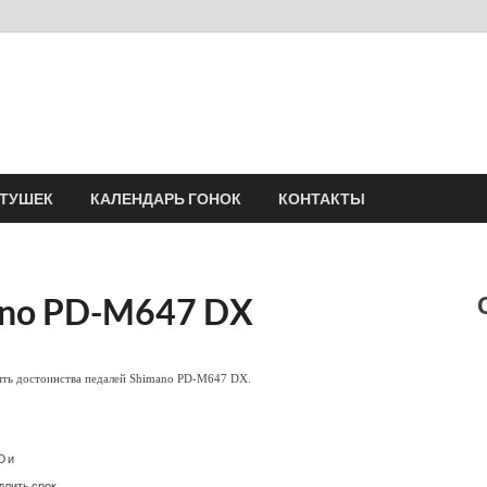
Velomania
Сообщество профессионалов велоспорта, энтузиастов велотуризма
АТУШЕК
КАЛЕНДАРЬ ГОНОК
КОНТАКТЫ
ano PD-M647 DX
лять достоинства педалей Shimano PD-M647 DX.
D и
длить срок