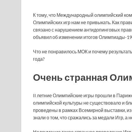
К тому, что Международный олимпийский ком
Олимпийских игр нам не привыкать. Как прави
связано с нарушением антидопинговых прави
объявил об изменении итогов Олимпиады-19
Что не понравилось МОК и почему результат
года?
Очень странная Оли
II летние Олимпийские игры прошли в Париже
олимпийской культуры не существовало и бл
проведены в рамках Всемирной выставки, из-
знали о том, что сражались за медали Игр, а
Недоумение такое странное проведение Игр в