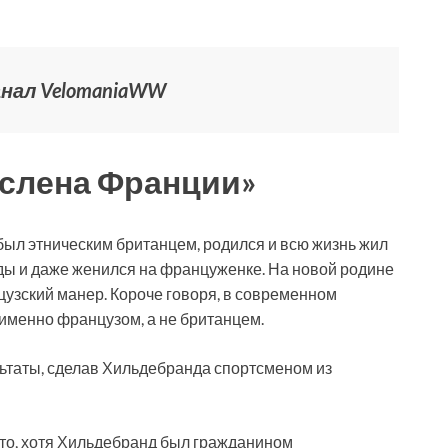
канал VelomaniaWW
ислена Франции»
 был этническим британцем, родился и всю жизнь жил
ды и даже женился на француженке. На новой родине
цузский манер. Короче говоря, в современном
именно французом, а не британцем.
ьтаты, сделав Хильдебранда спортсменом из
то, хотя Хильдебранд был гражданином