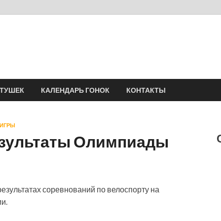
Velomania
Сообщество профессионалов велоспорта, энтузиастов велотуризма
АТУШЕК
КАЛЕНДАРЬ ГОНОК
КОНТАКТЫ
 ИГРЫ
езультаты Олимпиады
езультатах соревнований по велоспорту на
и.