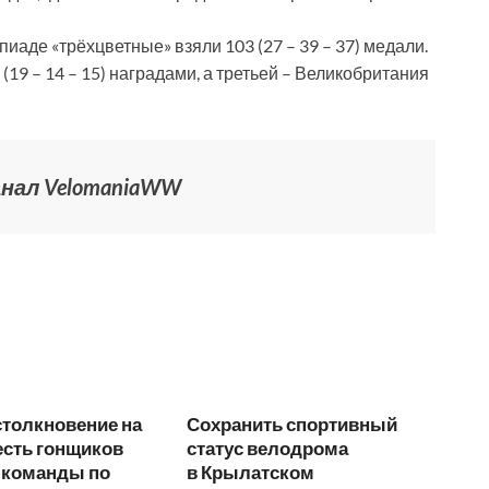
иаде «трёхцветные» взяли 103 (27 – 39 – 37) медали.
19 – 14 – 15) наградами, а третьей – Великобритания
канал VelomaniaWW
столкновение на
Сохранить спортивный
есть гонщиков
статус велодрома
 команды по
в Крылатском