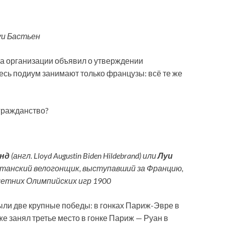
уи Бастьен
а организации объявил о утверждении
есь подиум занимают только французы: всё те же
гражданство?
нд
(англ. Lloyd Augustin Biden Hildebrand) или
Луи
 британский велогонщик, выступавший за Францию,
летних Олимпийских игр 1900
ыли две крупные победы: в гонках Париж-Эвре в
же занял третье место в гонке Париж — Руан в