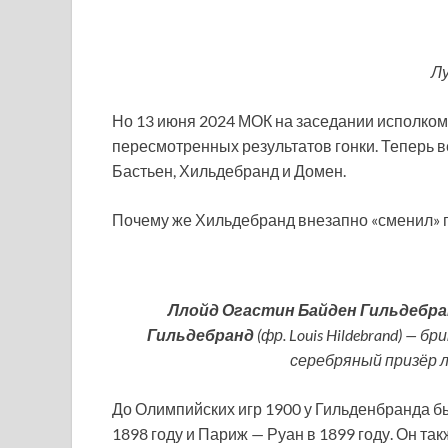
Л
Но 13 июня 2024 МОК на заседании исполком
пересмотренных результатов гонки. Теперь в
Бастьен, Хильдебранд и Домен.
Почему же Хильдебранд внезапно «сменил» 
Ллойд Огастин Байден Гильдебра
Гильдебранд
(фр. Louis Hildebrand) —
серебряный призёр 
До Олимпийских игр 1900 у Гильденбранда б
1898 году и Париж — Руан в 1899 году. Он так