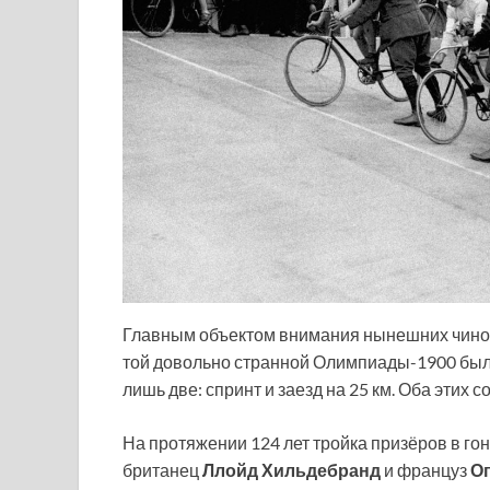
Главным объектом внимания нынешних чинов
той довольно странной Олимпиады-1900 было
лишь две: спринт и заезд на 25 км. Оба этих 
На протяжении 124 лет тройка призёров в гон
британец
Ллойд Хильдебранд
и француз
О