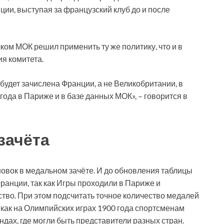
ции, выступая за французский клуб до и после
ом МОК решил применить ту же политику, что и в
я комитета.
удет зачислена Франции, а не Великобритании, в
ода в Париже и в базе данных МОК», – говорится в
зачёта
овок в медальном зачёте. И до обновления таблицы
ранции, так как Игры проходили в Париже и
во. При этом подсчитать точное количество медалей
 как на Олимпийских играх 1900 года спортсменам
ах, где могли быть представители разных стран.