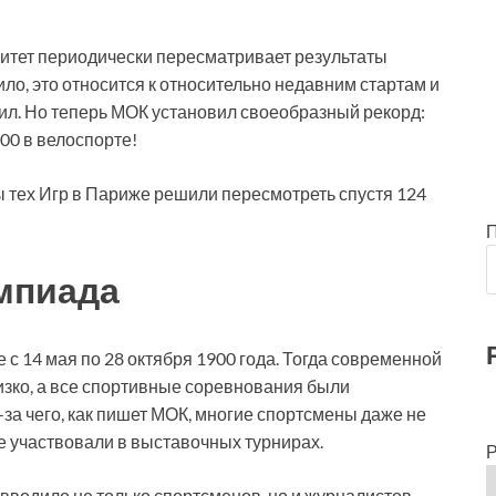
итет периодически пересматривает результаты
ло, это относится к относительно недавним стартам и
л. Но теперь МОК установил своеобразный рекорд:
00 в велоспорте!
ы тех Игр в Париже решили пересмотреть спустя 124
мпиада
 с 14 мая по 28 октября 1900 года. Тогда современной
изко, а все спортивные соревнования были
за чего, как пишет МОК, многие спортсмены даже не
 не участвовали в выставочных турнирах.
Р
водило не только спортсменов, но и журналистов.