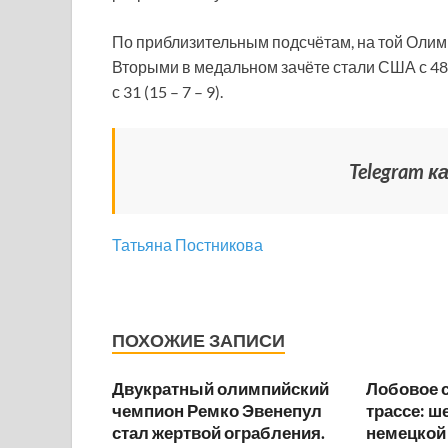
По приблизительным подсчётам, на той Олимп
Вторыми в медальном зачёте стали США с 48 (
с 31 (15 – 7 – 9).
Telegram 
Татьяна Постникова
ПОХОЖИЕ ЗАПИСИ
Двукратный олимпийский
Лобовое 
чемпион Ремко Эвенепул
трассе: ш
стал жертвой ограбления.
немецкой