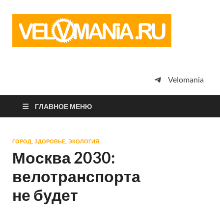
Vel
Сообщество
профессион
велоспорта,
энтузиастов
велотуризма
Velomania
просто
любителей
велосипедов
ГЛАВНОЕ МЕНЮ
ГОРОД, ЗДОРОВЬЕ, ЭКОЛОГИЯ
Москва 2030:
велотранспорта
не будет