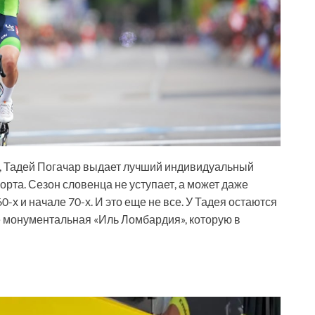
в, Тадей Погачар выдает лучший индивидуальный
орта. Сезон словенца не уступает, а может даже
-х и начале 70-х. И это еще не все. У Тадея остаются
е монументальная «Иль Ломбардия», которую в