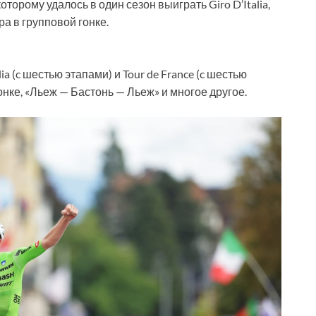
торому удалось в один сезон выиграть Giro D’Italia,
а в групповой гонке.
ia (c шестью этапами) и Tour de France (c шестью
онке, «Льеж — Бастонь — Льеж» и многое другое.