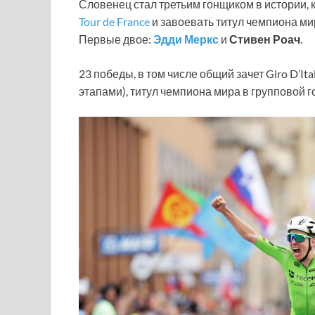
Словенец стал третьим гонщиком в истории, ко
Tour de France
и завоевать титул чемпиона мир
Первые двое:
Эдди Меркс
и
Стивен Роач
.
23 победы, в том числе общий зачет Giro D’Ital
этапами), титул чемпиона мира в групповой г