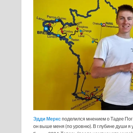
Эдди Меркс
поделился мнением о Тадее Пога
он выше меня (по уровню). В глубине души я у