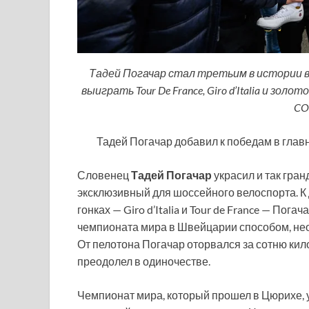
Тадей Погачар стал третьим в истории в
выиграть Tour De France, Giro d’Italia и зо
CO
Тадей Погачар добавил к победам в глав
Словенец
Тадей Погачар
украсил и так гра
эксклюзивный для шоссейного велоспорта. 
гонках — Giro d’Italia и Tour de France — Пог
чемпионата мира в Швейцарии способом, нео
От пелотона Погачар оторвался за сотню кил
преодолел в одиночестве.
Чемпионат мира, который прошел в Цюрихе, 