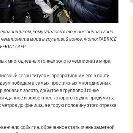
елогонщиком, кому удалось в течение одного года
лото чемпионата мира в групповой гонке. Фото: FABRICE
FFRINI / AFP
ных многодневных гонках золото чемпионата мира
ндиозный сезон титулом, превратившим его в почти
К двум победам в самых престижных многодневных
ачар добавил золото, добытое в групповой гонке
жиданнее и эффектнее которого трудно придумать.
ометров до финиша, а вторую половину этого отрезка
увенчало событие, обреченное стать очень заметной