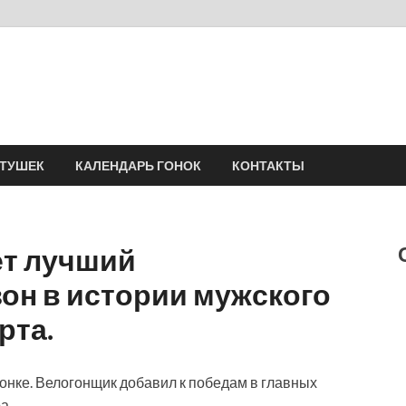
Velomania
Сообщество профессионалов велоспорта, энтузиастов велотуризма
АТУШЕК
КАЛЕНДАРЬ ГОНОК
КОНТАКТЫ
ет лучший
он в истории мужского
рта.
онке. Велогонщик добавил к победам в главных
а.