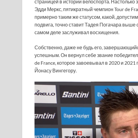
страницей в истории велоспорта. Настолько за
Эдди Меркс, пятикратный чемпион Tour de Fr
примерно таким же статусом, какой, допустим,
подвига, точно ставит Тадея Погачара выше с
самом деле заслуживал восхищения.
Собственно, даже не будь его, завершающийс
успешным. Он вернул себе звание победител
de France, которое завоевывал в 2020 и 2021
Йонасу Вингегору.