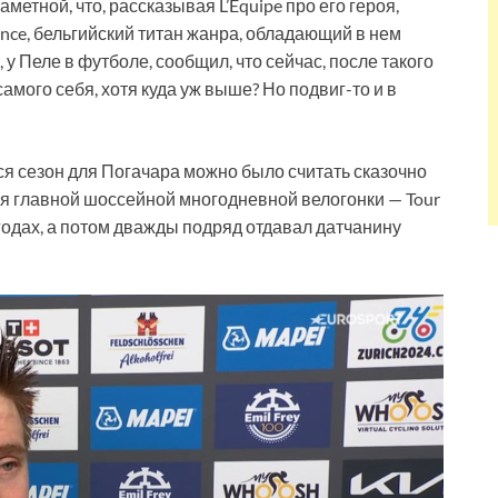
метной, что, рассказывая L’Equipe про его героя,
ance, бельгийский титан жанра, обладающий в нем
 у Пеле в футболе, сообщил, что сейчас, после такого
амого себя, хотя куда уж выше? Но подвиг-то и в
я сезон для Погачара можно было считать сказочно
я главной шоссейной многодневной велогонки — Tour
 годах, а потом дважды подряд отдавал датчанину