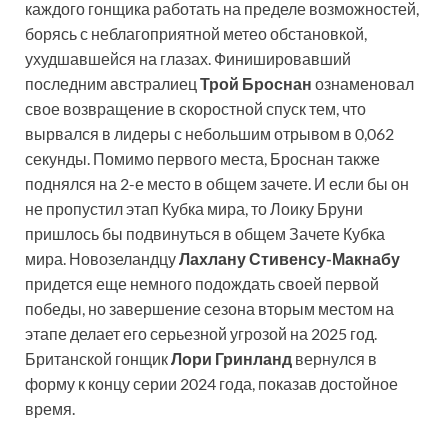
каждого гонщика работать на пределе возможностей,
борясь с неблагоприятной метео обстановкой,
ухудшавшейся на глазах. Финишировавший
последним австралиец
Трой Броснан
ознаменовал
свое возвращение в скоростной спуск тем, что
вырвался в лидеры с небольшим отрывом в 0,062
секунды. Помимо первого места, Броснан также
поднялся на 2-е место в общем зачете. И если бы он
не пропустил этап Кубка мира, то Лоику Бруни
пришлось бы подвинуться в общем Зачете Кубка
мира. Новозеландцу
Лахлану Стивенсу-Макнабу
придется еще немного подождать своей первой
победы, но завершение сезона вторым местом на
этапе делает его серьезной угрозой на 2025 год.
Британской гонщик
Лори Гринланд
вернулся в
форму к концу серии 2024 года, показав достойное
время.