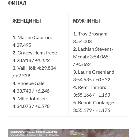
ФИНАЛ
ЖЕНЩИНЫ
МУЖЧИНЫ
1.
Troy Brosnan:
1.
Marine Cabirou:
3:54.003
4:27.495
2.
Lachlan Stevens-
2.
Gracey Hemstreet:
Mcnab: 3:54.065
4:28.918 /
+1.423
/
+0.062
3.
Vali Höll: 4:29.834
3.
Laurie Greenland:
/
+2.339
3:54.535 /
+0.532
4.
Phoebe Gale:
4.
Rémi Thirion:
4:33.743 /
+6.248
3:55.166 /
+1.163
5.
Mille Johnset:
5.
Benoit Coulanges:
4:34.073 /
+6.578
3:55.179 /
+1.176