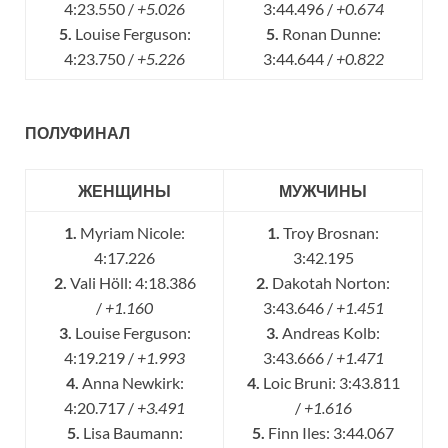
4:23.550 /
+5.026
3:44.496 /
+0.674
5.
Louise Ferguson:
5.
Ronan Dunne:
4:23.750 /
+5.226
3:44.644 /
+0.822
ПОЛУФИНАЛ
ЖЕНЩИНЫ
МУЖЧИНЫ
1.
Myriam Nicole:
1.
Troy Brosnan:
4:17.226
3:42.195
2.
Vali Höll: 4:18.386
2.
Dakotah Norton:
/
+1.160
3:43.646 /
+1.451
3.
Louise Ferguson:
3.
Andreas Kolb:
4:19.219 /
+1.993
3:43.666 /
+1.471
4.
Anna Newkirk:
4.
Loic Bruni: 3:43.811
4:20.717 /
+3.491
/
+1.616
5.
Lisa Baumann:
5.
Finn Iles: 3:44.067