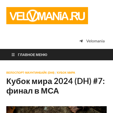
Vel
Сообщество
профессион
велоспорта,
энтузиастов
велотуризма
Velomania
просто
любителей
велосипедов
ГЛАВНОЕ МЕНЮ
ВЕЛОСПОРТ-МАУНТИНБАЙК (DHI)
/
КУБОК МИРА
Кубок мира 2024 (DH) #7:
финал в МСА