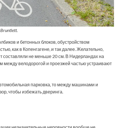
runtlett.
олбиков и бетонных блоков, обустройством
тью, как в Копенгагене, и так далее. Желательно,
т составляли не меньше 20 см. В Нидерландах на
 между велодорогой и проезжей частью устраивают
автомобильная парковка, то между машинами и
ор, чтобы избежать дверинга.
зации незначительные неровности вообще не