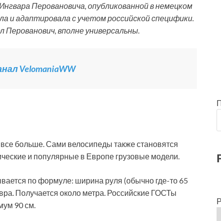
Ингвара Перовановича, опубликованной в немецком
атила и адаптировала с учетом российской специфики.
л Перованович, вполне универсальны.
канал VelomaniaWW
М все больше. Сами велосипеды также становятся
рические и популярные в Европе грузовые модели.
ается по формуле: ширина руля (обычно где-то 65
евра. Получается около метра. Российские ГОСТы
Р
ум 90 см.