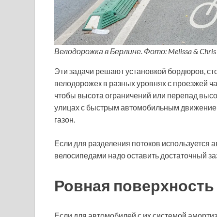
Велодорожка в Берлине. Фото: Melissa & Chris B
Эти задачи решают установкой бордюров, ст
велодорожек в разных уровнях с проезжей час
чтобы высота ограничений или перепад высо
улицах с быстрым автомобильным движением
газон.
Если для разделения потоков используется 
велосипедами надо оставить достаточный заз
Ровная поверхность
Если для автомобилей с их системой аморти