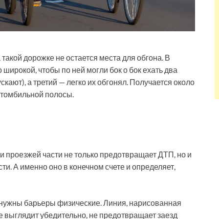
 такой дорожке не остается места для обгона. В
широкой, чтобы по ней могли бок о бок ехать два
скают), а третий — легко их обгонял. Получается около
втомбильной полосы.
 проезжей части не только предотвращает ДТП, но и
и. А именно оно в конечном счете и определяет,
 нужны барьеры физические. Линия, нарисованная
не выглядит убедительно, не предотвращает заезд