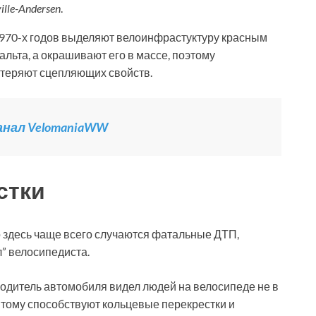
lle-Andersen
.
 1970-х годов выделяют велоинфрастуктуру красным
альта, а окрашивают его в массе, поэтому
 теряют сцепляющих свойств.
канал VelomaniaWW
стки
 здесь чаще всего случаются фатальные ДТП,
л” велосипедиста.
водитель автомобиля видел людей на велосипеде не в
 Этому способствуют кольцевые перекрестки и