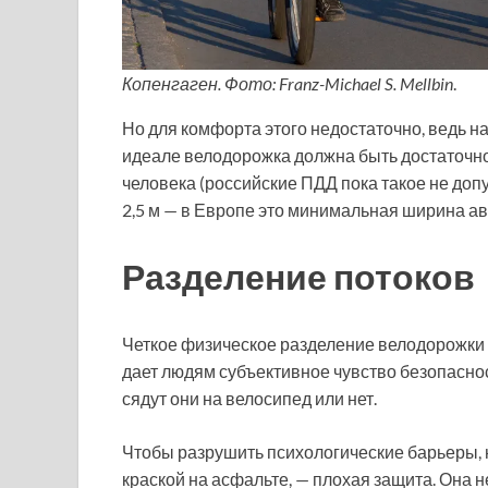
Копенгаген. Фото: Franz-Michael S. Mellbin
.
Но для комфорта этого недостаточно, ведь на
идеале велодорожка должна быть достаточно 
человека (российские ПДД пока такое не допу
2,5 м — в Европе это минимальная ширина а
Разделение потоков
Четкое физическое разделение велодорожки и
дает людям субъективное чувство безопасност
сядут они на велосипед или нет.
Чтобы разрушить психологические барьеры,
краской на асфальте, — плохая защита. Она 