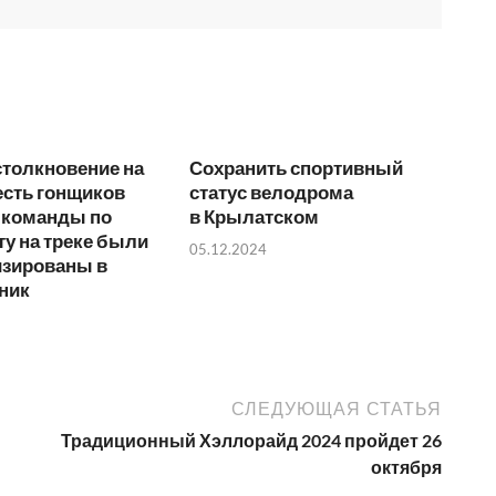
столкновение на
Сохранить спортивный
есть гонщиков
статус велодрома
 команды по
в Крылатском
у на треке были
05.12.2024
изированы в
ник
СЛЕДУЮЩАЯ СТАТЬЯ
Традиционный Хэллорайд 2024 пройдет 26
октября