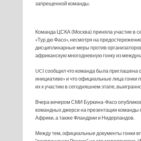
запрещенной команды.
Команда ЦСКА (Москва) приняла участие в 
«Тур дю Фасо», несмотря на предостережени
дисциплинарные меры против организаторов
африканскую многодневную гонку из междун
UCI сообщил что команда была приглашена о
инициативе» и что официальные лица гонки 
их к участию в сегодняшнем этапе, выигран
Вчера вечером СМИ Буркина-Фасо опублико
командных джерси на презентации команды п
Африки, а также Фландрии и Нидерландов.
Между тем, официальные документы гонки вп
“возвращении России” на это мероприятие. И