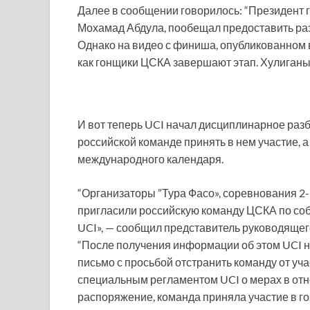
Далее в сообщении говорилось: “Президент 
Мохамад Абдула, пообещал предоставить раз
Однако на видео с финиша, опубликованном в 
как гонщики ЦСКА завершают этап. Хулиганы
И вот теперь UCI начал дисциплинарное разби
российской команде принять в нем участие, а
международного календаря.
“Организаторы ”Тура Фасо», соревнования 2-
пригласили российскую команду ЦСКА по со
UCI», — сообщил представитель руководящего
“После получения информации об этом UCI 
письмо с просьбой отстранить команду от уча
специальным регламентом UCI о мерах в отно
распоряжение, команда приняла участие в го