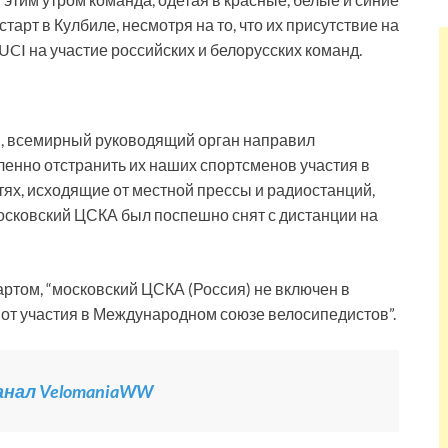
тарт в Кулбиле, несмотря на то, что их присутствие на
CI на участие российских и белорусских команд.
ды, всемирный руководящий орган направил
енно отстранить их наших спортсменов участия в
ях, исходящие от местной прессы и радиостанций,
московский ЦСКА был поспешно снят с дистанции на
ртом, “московский ЦСКА (Россия) не включен в
н от участия в Международном союзе велосипедистов”.
канал VelomaniaWW