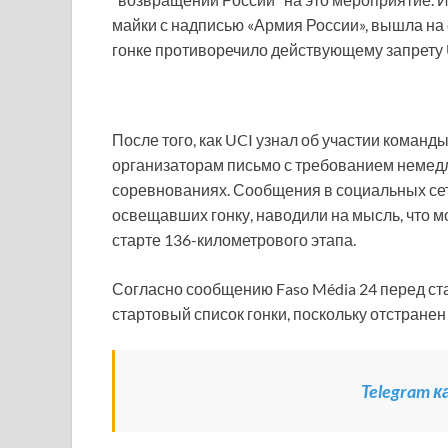
майки с надписью «Армия России», вышла на с
гонке противоречило действующему запрету U
После того, как UCI узнал об участии коман
организаторам письмо с требованием немедл
соревнованиях. Сообщения в социальных сет
освещавших гонку, наводили на мысль, что 
старте 136-километрового этапа.
Согласно сообщению Faso Média 24 перед ста
стартовый список гонки, поскольку отстране
Telegram 