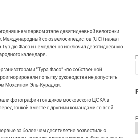
сегодняшнем первом этапе девятидневной велогонки
е. Международный союз велосипедистов (UCI) начал
 Тур дю Фасо и немедленно исключил девятидневную
ародного календаря.
рганизаторами “Тура Фасо” «по собственной
проигнорировали попытку руководства не допустить
ном Мохсином Эль-Кураджи.
вали фотографии гонщиков московского ЦСКА в
еред гонкой вместе с другими командами со всей
Р
ервые за более чем десятилетие возвестили о
 этим утром команда, одетая в красные, белые и синие