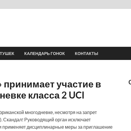
Velomania
Сообщество профессионалов велоспорта, энтузиастов велотуризма
АТУШЕК
КАЛЕНДАРЬ ГОНОК
КОНТАКТЫ
 принимает участие в
евке класса 2 UCI
риканской многодневке, несмотря на запрет
. Скандал! Руководящий орган исключает
и применяет дисциплинарные меры за приглашение