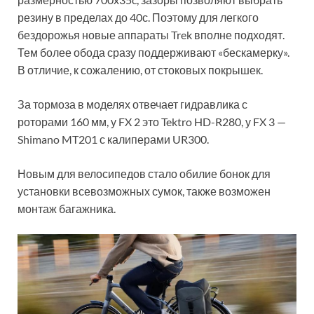
резину в пределах до 40с. Поэтому для легкого
бездорожья новые аппараты Trek вполне подходят.
Тем более обода сразу поддерживают «бескамерку».
В отличие, к сожалению, от стоковых покрышек.
За тормоза в моделях отвечает гидравлика с
роторами 160 мм, у FX 2 это Tektro HD-R280, у FX 3 —
Shimano MT201 с калиперами UR300.
Новым для велосипедов стало обилие бонок для
установки всевозможных сумок, также возможен
монтаж багажника.