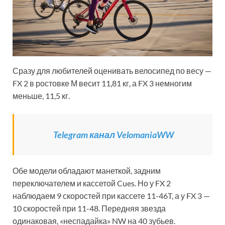
Сразу для любителей оценивать велосипед по весу —
FX 2 в ростовке М весит 11,81 кг, а FX 3 немногим
меньше, 11,5 кг.
Telegram канал VelomaniaWW
Обе модели обладают манеткой, задним
переключателем и кассетой Cues. Но у FX 2
наблюдаем 9 скоростей при кассете 11-46T, а у FX 3 —
10 скоростей при 11-48. Передняя звезда
одинаковая, «неспадайка» NW на 40 зубьев.