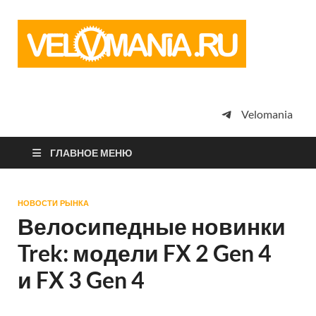
Vel
Сообщество
профессион
велоспорта,
энтузиастов
велотуризма
Velomania
просто
любителей
велосипедов
ГЛАВНОЕ МЕНЮ
НОВОСТИ РЫНКА
Велосипедные новинки
Trek: модели FX 2 Gen 4
и FX 3 Gen 4