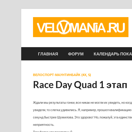
ГЛАВНАЯ
ФОРУМ
КАЛЕНДАРЬ ПОК
ВЕЛОСПОРТ-МАУНТИНБАЙК (4Х, S)
Race Day Quad 1 этап
Ждали мы результаты гонки, все никак не могли их увидеть, но когд
увидели, то слегка удивились. Я, например, прошел квалификацию 
секунд быстрее Шумилова. Это здорово! Но, пожалуй, эта единств
неприятность.
Тем более что позитивный