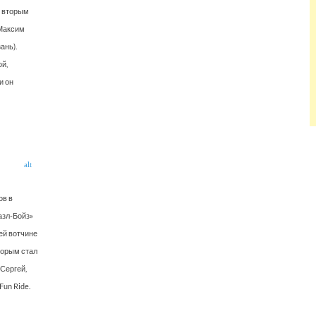
, вторым
 Максим
ань).
ой,
и он
ов в
азл-Бойз»
ей вотчине
торым стал
Сергей,
un Ride.