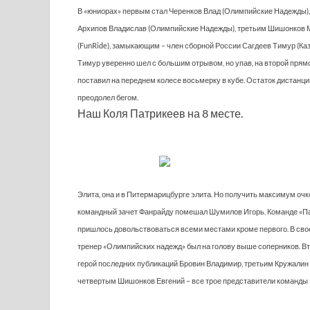
В «юниорах» первым стал Черенков Влад (Олимпийские Надежды)
Архипов Владислав (Олимпийские Надежды), третьим Шишонков
(FunRide), замыкающим – член сборной России Сагдеев Тимур (Каз
Тимур уверенно шел с большим отрывом, но упав, на второй прям
поставил на переднем колесе восьмерку в кубе. Остаток дистанци
преодолел бегом.
Наш Коля Патрикеев на 8 месте.
Элита, она и в Питермарицбурге элита. Но получить максимум очк
командный зачет Фанрайду помешал Шумилов Игорь. Команде «П
пришлось довольствоваться всеми местами кроме первого. В сво
тренер «Олимпийских надежд» был на голову выше соперников. В
герой последних публикаций Бровин Владимир, третьим Кружалин 
четвертым Шишонков Евгений – все трое представители команды F