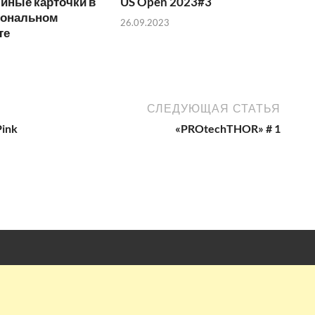
иные карточки в
US Open 2023#3
иональном
26.09.2023
те
СЛЕДУЮЩАЯ СТАТЬЯ
ink
«PROtechTHOR» # 1