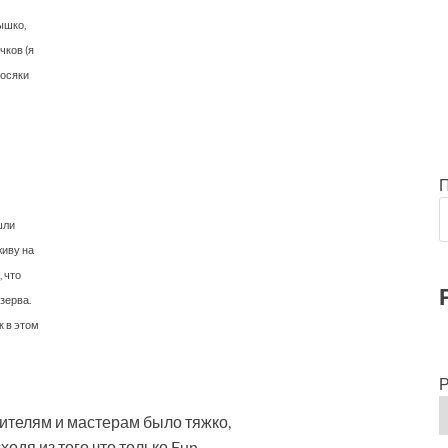
ышко,
чков (я
косяки
шли
живу на
, что
зерва.
к в этом
Р
ителям и мастерам было тяжко,
ходя из того что только Fun