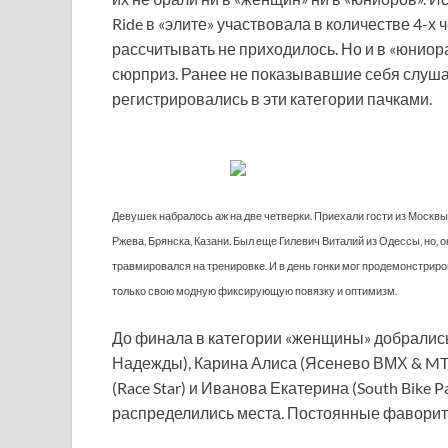
Ride в «элите» участвовала в количестве 4-х 
рассчитывать не приходилось. Но и в «юниор
сюрприз. Ранее не показывавшие себя слуш
регистрировались в эти категории пачками.
Девушек набралось аж на две четверки. Приехали гости из Москвы
Ржева, Брянска, Казани. Был еще Гилевич Виталий из Одессы, но, о
травмировался на тренировке. И в день гонки мог продемонстрир
только свою модную фиксирующую повязку и оптимизм.
До финала в категории «женщины» добралис
Надежды), Карина Алиса (Ясенево ВМХ & MT
(Race Star) и Иванова Екатерина (South Bike P
распределились места. Постоянные фаворит