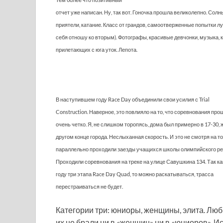
отчет уже написан. Ну, так вот. Гоночка прошла великолепно. Солн
приятели, катание. Класс от грандов, самоотверженные попытки лу
себя отношу ко вторым). Фотографы, красивые девчонки, музыка, 
прилетающих с юга уток. Лепота.
В наступившем году Race Day объединили свои усилия с Trial
Construction. Наверное, это повлияло на то, что соревнования про
очень четко. Я, не слишком торопясь, дома был примерно в 17-30, 
другом конце города. Неслыханная скорость. И это не смотря на то
параллельно проходили заезды учащихся школы олимпийского ре
Проходили соревнования на треке на улице Савушкина 134. Так ка
году три этапа Race Day Quad, то можно раскатываться, трасса
перестраиваться не будет.
Категории три: юниоры, женщины, элита. Люб
их не брали ни в «женщин» ни в «юниоров». Ис