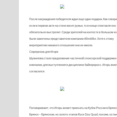
После награждения победителя ждал еще один подарок. Как говори
если в первом акте на стене висит ружье, то в конце спектакля оно
обязательно выстрелит. Среди зрителей на контесте в большом к
были замечены представители компании Alienbike. Хотя к этому
мероприятию никакого отношения они не имели.
Сюрпризом для Игоря
Шумилова стало предложение частичной спонсорской поддержки 
компании, для выступления в дисциплине байкеркросс. Игорь веж
согласился.
Поговаривают, что Игорь может приехать на Кубок России в Брянск
Брянск – Брянском, но золото этапов Race Day Quad, похоже, остан