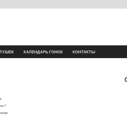
Velomania
Сообщество профессионалов велоспорта, энтузиастов велотуризма
АТУШЕК
КАЛЕНДАРЬ ГОНОК
КОНТАКТЫ
а
на 7
енная