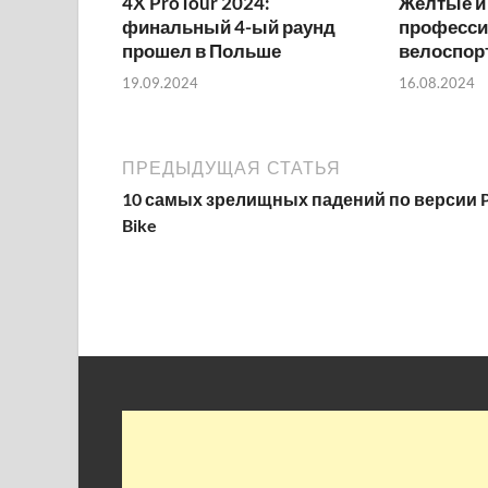
4X ProTour 2024:
Желтые и 
финальный 4-ый раунд
професс
прошел в Польше
велоспор
19.09.2024
16.08.2024
ПРЕДЫДУЩАЯ СТАТЬЯ
10 самых зрелищных падений по версии P
Bike