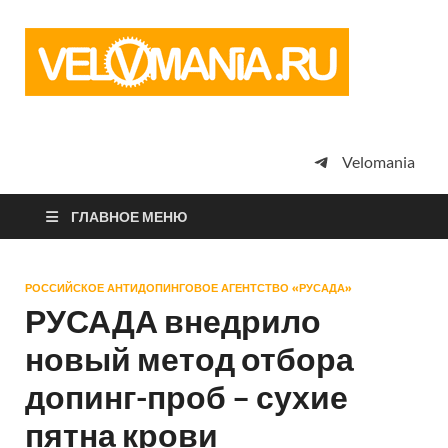
Vel
Сообщество
профессион
велоспорта,
энтузиастов
велотуризма
Velomania
просто
любителей
велосипедов
ГЛАВНОЕ МЕНЮ
РОССИЙСКОЕ АНТИДОПИНГОВОЕ АГЕНТСТВО «РУСАДА»
РУСАДА внедрило
новый метод отбора
допинг-проб – сухие
пятна крови