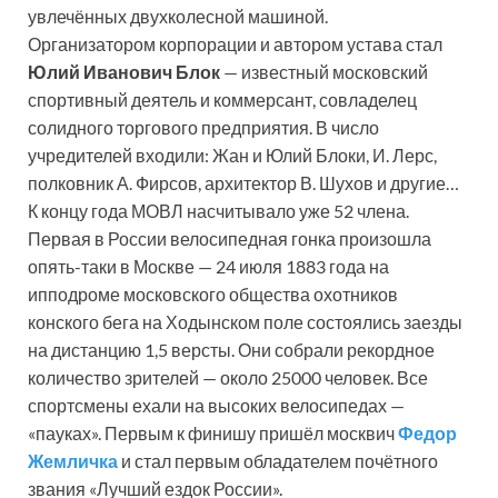
увлечённых двухколесной машиной.
Организатором корпорации и автором устава стал
Юлий Иванович Блок
— известный московский
спортивный деятель и коммерсант, совладелец
солидного торгового предприятия. В число
учредителей входили: Жан и Юлий Блоки, И. Лерс,
полковник А. Фирсов, архитектор В. Шухов и другие…
К концу года МОВЛ насчитывало уже 52 члена.
Первая в России велосипедная гонка произошла
опять-таки в Москве — 24 июля 1883 года на
ипподроме московского общества охотников
конского бега на Ходынском поле состоялись заезды
на дистанцию 1,5 версты. Они собрали рекордное
количество зрителей — около 25000 человек. Все
спортсмены ехали на высоких велосипедах —
«пауках». Первым к финишу пришёл москвич
Федор
Жемличка
и стал первым обладателем почётного
звания «Лучший ездок России».