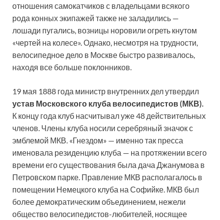
отношения самокатчиков с владельцами всякого
рода конных экипажей также не заладились —
лошади пугались, возницы норовили огреть кнутом
«чертей на колесе». Однако, несмотря на трудности,
велосипедное дело в Москве быстро развивалось,
находя все больше поклонников.
19 мая 1888 года министр внутренних дел утвердил
устав Московского клуба велосипедистов (МКВ).
К концу года клуб насчитывал уже 48 действительных
членов. Члены клуба носили серебряный значок с
эмблемой МКВ. «Гнездом» — именно так пресса
именовала резиденцию клуба — на протяжении всего
времени его существования была дача Джанумова в
Петровском парке. Правление МКВ располагалось в
помещении Немецкого клуба на Софийке. МКВ был
более демократическим объединением, нежели
общество велосипедистов-любителей, носящее