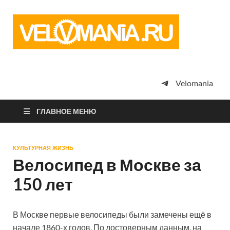
Vel
Сообщество
профессион
велоспорта,
энтузиастов
велотуризма
Velomania
просто
любителей
велосипедов
ГЛАВНОЕ МЕНЮ
КУЛЬТУРНАЯ ЖИЗНЬ
Велосипед в Москве за
150 лет
В Москве первые велосипеды были замечены ещё в
начале 1860-х годов. По достоверным данным, на