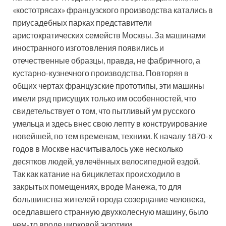
«костотрясах» французского производства катались в
приусадебных парках представители
аристократических семейств Москвы. За машинами
иностранного изготовления появились и
отечественные образцы, правда, не фабричного, а
кустарно-кузнечного производства. Повторяя в
общих чертах французские прототипы, эти машины
имели ряд присущих только им особенностей, что
свидетельствует о том, что пытливый ум русского
умельца и здесь внес свою лепту в конструирование
новейшей, по тем временам, техники. К началу 1870-х
годов в Москве насчитывалось уже несколько
десятков людей, увлечённых велосипедной ездой.
Так как катание на бициклетах происходило в
закрытых помещениях, вроде Манежа, то для
большинства жителей города созерцание человека,
оседлавшего странную двухколесную машину, было
чем-то вроде цирковой экзотики.