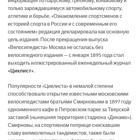
информация по парусному, гребному, коньковому и
только зарождавшемуся автомобильному спорту,
атлетике и борьбе. «Ознакомление спортсменов с
историей спорта в России и с современным его
состоянием» редакция декларировала как основную
цель издания. После прекращения выпуска
«Велосипедиста» Москва не осталась без
велосипедного издания — с января 1895 года стал
выходить иллюстрированный еженедельный журнал
«Циклист»
.
Популярности «Циклиста» в немалой степени
способствовало открытие известными московскими
велосипедистами братьями Смирновыми в 1897 году
одноименного кафе в Петровском парке за Тверской
заставой (нынешняя территория стадиона «Динамо»).
Смирновы, на спортивном поприще снискавшие
славу великолепных тандемистов, также были