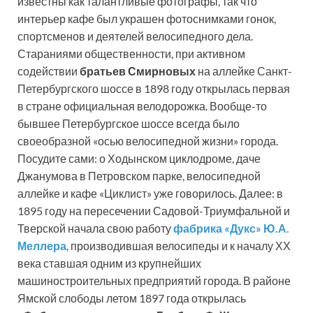
известны как талантливые фотографы, так что
интерьер кафе был украшен фотоснимками гонок,
спортсменов и деятелей велосипедного дела.
Стараниями общественности, при активном
содействии
братьев Смирновых
на аллейке Санкт-
Петербургского шоссе в 1898 году открылась первая
в стране официальная велодорожка. Вообще-то
бывшее Петербургское шоссе всегда было
своеобразной «осью велосипедной жизни» города.
Посудите сами: о Ходынском циклодроме, даче
Джанумова в Петровском парке, велосипедной
аллейке и кафе «Циклист» уже говорилось. Далее: в
1895 году на пересечении Садовой-Триумфальной и
Тверской начала свою работу
фабрика «Дукс» Ю.А.
Меллера
, производившая велосипеды и к началу ХХ
века ставшая одним из крупнейших
машиностроительных предприятий города. В районе
Ямской слободы летом 1897 года открылась