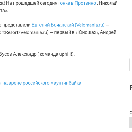
йка! На прошедшей сегодня
гонке в Протвино
, Николай
та».
е представили
Евгений Бочанский (Velomania.ru)
—
rtResort/Velomania.ru) — первый в «Юношах», Андрей
усов Александр ( команда uphill!).
Р