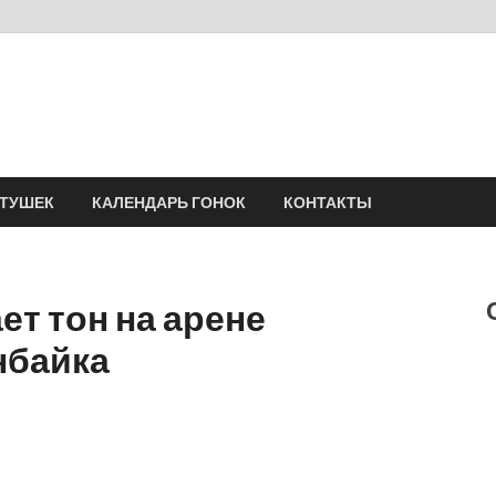
Velomania
Сообщество профессионалов велоспорта, энтузиастов велотуризма
АТУШЕК
КАЛЕНДАРЬ ГОНОК
КОНТАКТЫ
ет тон на арене
нбайка