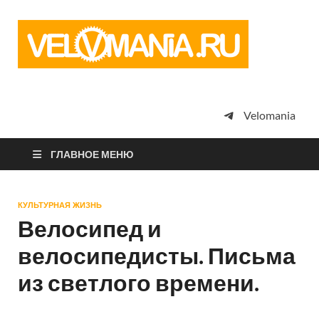
Vel
Сообщество
профессион
велоспорта,
энтузиастов
велотуризма
Velomania
просто
любителей
велосипедов
ГЛАВНОЕ МЕНЮ
КУЛЬТУРНАЯ ЖИЗНЬ
Велосипед и
велосипедисты. Письма
из светлого времени.