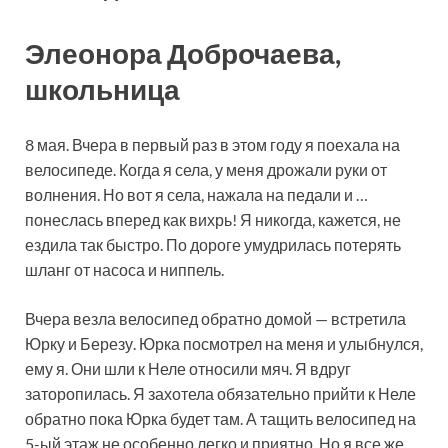
Элеонора Доброчаева,
школьница
8 мая. Вчера в первый раз в этом году я поехала на
велосипеде. Когда я села, у меня дрожали руки от
волнения. Но вот я села, нажала на педали и …
понеслась вперед как вихрь! Я никогда, кажется, не
ездила так быстро. По дороге умудрилась потерять
шланг от насоса и ниппель.
Вчера везла велосипед обратно домой — встретила
Юрку и Березу. Юрка посмотрел на меня и улыбнулся,
ему я. Они шли к Неле относили мяч. Я вдруг
заторопилась. Я захотела обязательно прийти к Неле
обратно пока Юрка будет там. А тащить велосипед на
5-ый этаж не особенно легко и приятно. Но я все же