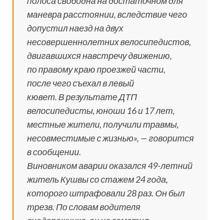
полоса свободна на достаточном для
маневра расстоянии, вследствие чего
допустил наезд на двух
несовершеннолетних велосипедистов,
двигавшихся навстречу движению,
по правому краю проезжей части,
после чего съехал в левый
кювет. В результате ДТП
велосипедисты, юноши 16 и 17 лет,
местные жители, получили травмы,
несовместимые с жизнью», — говорится
в сообщении.
Виновником аварии оказался 49-летний
житель Кушвы со стажем 24 года,
которого штрафовали 28 раз. Он был
трезв. По словам водителя