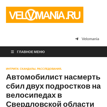
Vel
Сообщество
профессион
велоспорта,
энтузиастов
велотуризма
Velomania
просто
любителей
велосипедов
ГЛАВНОЕ МЕНЮ
ИНТРИГИ. СКАНДАЛЫ. РАССЛЕДОВАНИЯ.
Автомобилист насмерть
сбил двух подростков на
велосипедах в
Свердловской области