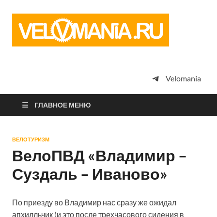
Vel
Сообщество
профессион
велоспорта,
энтузиастов
велотуризма
Velomania
просто
любителей
велосипедов
ГЛАВНОЕ МЕНЮ
ВЕЛОТУРИЗМ
ВелоПВД «Владимир –
Суздаль – Иваново»
По приезду во Владимир нас сразу же ожидал
апхилльчик (и это после трехчасового сидения в