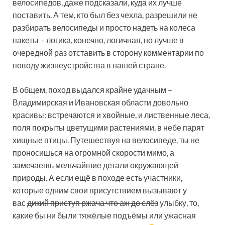
велосипедов, даже подсказали, куда их лучше
поставить. А тем, кто был без чехла, разрешили не
разбирать велосипеды и просто надеть на колеса
пакеты – логика, конечно, логичная, но лучше в
очередной раз отставить в сторону комментарии по
поводу жизнеустройства в нашей стране.
В общем, поход выдался крайне удачным –
Владимирская и Ивановская области довольно
красивы: встречаются и хвойные, и лиственные леса,
поля покрыты цветущими растениями, в небе парят
хищные птицы. Путешествуя на велосипеде, ты не
проносишься на огромной скорости мимо, а
замечаешь мельчайшие детали окружающей
природы. А если ещё в походе есть участники,
которые одним свои присутствием вызывают у
вас
дикий приступ ржача что аж до слёз
улыбку, то,
какие бы ни были тяжёлые подъёмы или ужасная