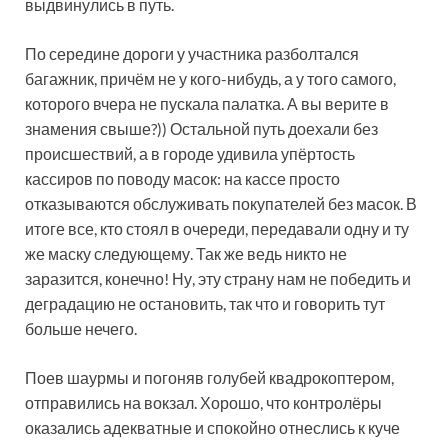
выдвинулись в путь.
По середине дороги у участника разболтался
багажник, причём не у кого-нибудь, а у того самого,
которого вчера не пускала палатка. А вы верите в
знамения свыше?)) Остальной путь доехали без
происшествий, а в городе удивила упёртость
кассиров по поводу масок: на кассе просто
отказываются обслуживать покупателей без масок. В
итоге все, кто стоял в очереди, передавали одну и ту
же маску следующему. Так же ведь никто не
заразится, конечно! Ну, эту страну нам не победить и
деградацию не остановить, так что и говорить тут
больше нечего.
Поев шаурмы и погоняв голубей квадрокоптером,
отправились на вокзал. Хорошо, что контролёры
оказались адекватные и спокойно отнеслись к куче