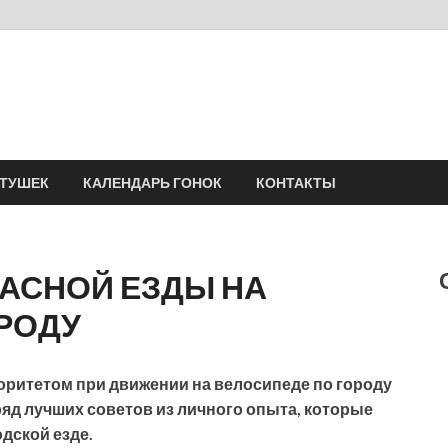
Velomania
Сообщество профессионалов велоспорта, энтузиастов велотуризма
АТУШЕК
КАЛЕНДАРЬ ГОНОК
КОНТАКТЫ
АСНОЙ ЕЗДЫ НА
РОДУ
оритетом при движении на велосипеде по городу
яд лучших советов из личного опыта, которые
дской езде.