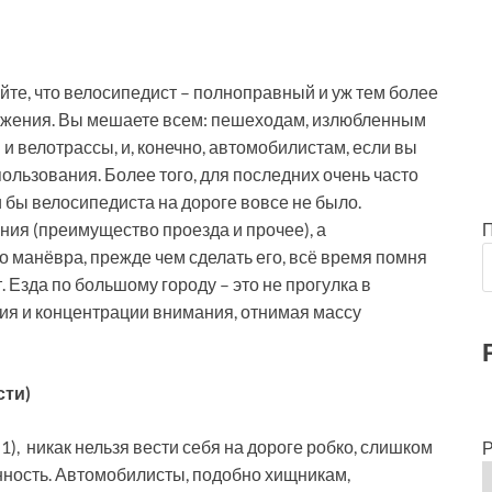
майте, что велосипедист – полноправный и уж тем более
движения. Вы мешаете всем: пешеходам, излюбленным
и велотрассы, и, конечно, автомобилистам, если вы
ользования. Более того, для последних очень часто
ли бы велосипедиста на дороге вовсе не было.
ния (преимущество проезда и прочее), а
 манёвра, прежде чем сделать его, всё время помня
т. Езда по большому городу – это не прогулка в
ния и концентрации внимания, отнимая массу
сти)
. 1), никак нельзя вести себя на дороге робко, слишком
Р
ность. Автомобилисты, подобно хищникам,