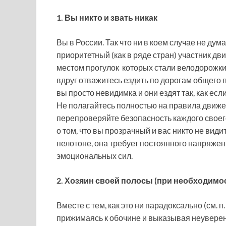
1. Вы никто и звать никак
Вы в России. Так что ни в коем случае не ду
приоритетный (как в ряде стран) участник 
местом прогулок которых стали велодорожки 
вдруг отважитесь ездить по дорогам общего п
вы просто невидимка и они ездят так, как ес
Не полагайтесь полностью на правила движе
перепроверяйте безопасность каждого своего
о том, что вы прозрачный и вас никто не види
пелотоне, она требует постоянного напряже
эмоциональных сил.
2. Хозяин своей полосы (при необходимо
Вместе с тем, как это ни парадоксально (см. п
прижимаясь к обочине и выказывая неуверен