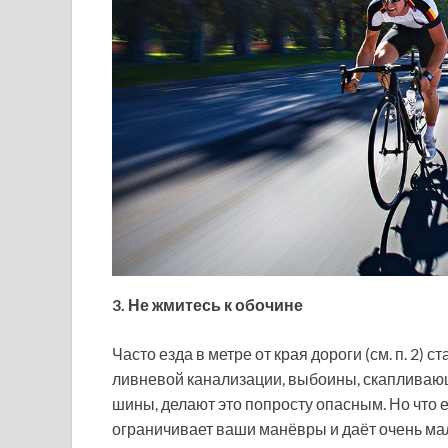
3. Не жмитесь к обочине
Часто езда в метре от края дороги (см. п. 2)
ливневой канализации, выбоины, скапливающи
шины, делают это попросту опасным. Но что
ограничивает ваши манёвры и даёт очень мало