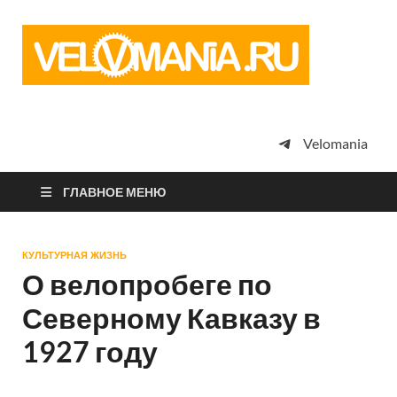
Vel
Сообщество
профессион
велоспорта,
энтузиастов
велотуризма
Velomania
просто
любителей
велосипедов
ГЛАВНОЕ МЕНЮ
КУЛЬТУРНАЯ ЖИЗНЬ
О велопробеге по
Северному Кавказу в
1927 году