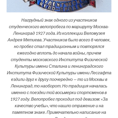
Нагрудный знак одного из участников
студенческого велопробега по маршруту Москва-
Ленинград 1927 года. Из коллекции Веломузея
Андрея Мятиева
.
Участников было всего 8 человек,
но пробег стал традиционным и повторялся
ежегодно вплоть до начала войны, причем
студенты московского Института Физической
Культуры имени Сталина и ленинградского
Института Физической Культуры имени Лесгафта
ездили друг к другу поочередно — то из Москвы в
Ленинград, то наоборот. Но традиция началась
именно с поездки той восьмерки спортсменов в
1927 году. Велопробег проходил под девизом: «За
качество учебы», что нашло отражение и на
памятном знаке. Примечательно написание на