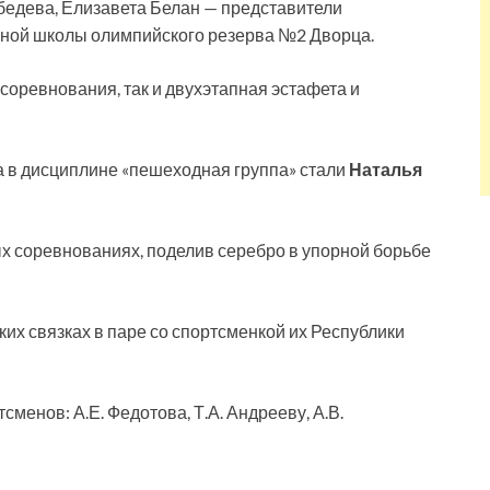
бедева, Елизавета Белан — представители
вной школы олимпийского резерва №2 Дворца.
соревнования, так и двухэтапная эстафета и
 в дисциплине «пешеходная группа» стали
Наталья
х соревнованиях, поделив серебро в упорной борьбе
их связках в паре со спортсменкой их Республики
менов: А.Е. Федотова, Т.А. Андрееву, А.В.