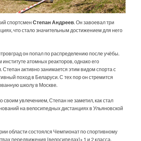
кий спортсмен
Степан Андреев
. Он завоевал три
иях, что стало значительным достижением для него
итровград он попал по распределению после учёбы.
 институте атомных реакторов, однако его
 Степан активно занимается этим видом спорта с
ивный поход в Беларуси. С тех пор он стремится
ованную школу в Москве.
своим увлечением, Степан не заметил, как стал
нований на велосипедных дистанциях в Ульяновской
рии области состоялся Чемпионат по спортивному
твах передвижения (велосипедах)» 1 и 2 класса.