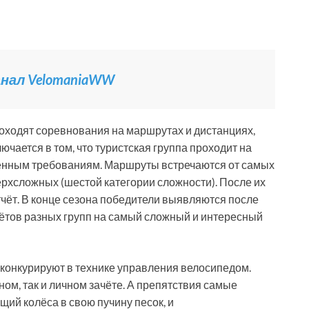
канал VelomaniaWW
роходят соревнования на маршрутах и дистанциях,
чается в том, что туристская группа проходит на
ённым требованиям. Маршруты встречаются от самых
ерхсложных (шестой категории сложности). После их
ёт. В конце сезона победители выявляются после
ётов разных групп на самый сложный и интересный
конкурируют в технике управления велосипедом.
ном, так и личном зачёте. А препятствия самые
щий колёса в свою пучину песок, и