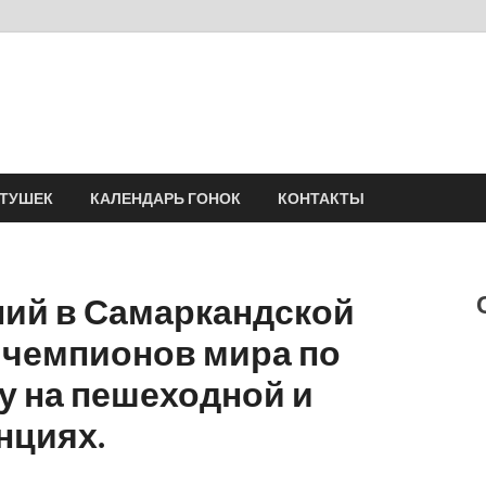
Velomania
Сообщество профессионалов велоспорта, энтузиастов велотуризма
АТУШЕК
КАЛЕНДАРЬ ГОНОК
КОНТАКТЫ
ний в Самаркандской
 чемпионов мира по
у на пешеходной и
нциях.