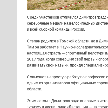
Среди участников отличился димитровградс
серебряные медали на велосипедных дистанц
и всей сборной команды России.
Степан родился в Томской области, но в Дим
Там он работает в Научно-исследовательском
настоящая страсть — спортивный велотуризм.
2019 года, когда совершил свой первый спорт
развивать свои навыки, пройдя специализир
Совмещая непростую работу по профессии со 
одним из организаторов официальных сорев
области.
Этим летом в Димитровграде впервые в исто
туризму в дисциплине «Дистанция — на средс