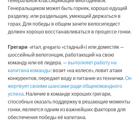
генеральной классификации многодневок.
Генеральщиком может быть горняк, хорошо едущий
разделку, или раздельщик, умеющий держаться в
горах. Для победы в общем зачете велосипедист
должен хорошо восстанавливаться в процессе гонки.
Грегари
-итал. gregario «стадный») или домести́к —
шоссейный велогонщик, работающий на свою
команду или её лидера. —
выполняет работу на
капитана команды
: возит «на колесе», ловит атаки
конкурентов, передает воду и питание из технички.
Он
жертвует своими шансами ради общекомандного
успеха
. Наличие в команде хороших грегари,
способных оказать поддержку в решающие моменты
гонки, является одним из важнейших факторов для
обеспечения победы её капитана.