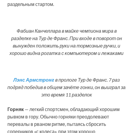
раздельным стартом.
Фабиан Канчеллара в майке чемпиона мира в
разделке на Тур де Франс. При входе в поворот он
вынужден положить руки на тормозные ручки, и
хорошо видна рогатка с компьютером и лежаками
Лэнс Армстронг
в прологе Тур де Франс. 7 раз
подряд победив в общем зачёте гонки, он выиграл за
это время 11 разделок
Горняк
— легкий спортсмен, обладающий хорошим
рывком в гору. Обычно горняки преодолевают
перевалы в рваном ритме, пытаясь сбросить
соперников «с колеса», при этом хорошо