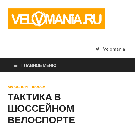
Vel
Сообщество
профессион
велоспорта,
энтузиастов
велотуризма
Velomania
просто
любителей
велосипедов
ГЛАВНОЕ МЕНЮ
ВЕЛОСПОРТ - ШОССЕ
ТАКТИКА В
ШОССЕЙНОМ
ВЕЛОСПОРТЕ