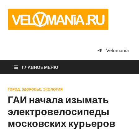
Vel
Сообщество
профессион
велоспорта,
энтузиастов
велотуризма
Velomania
просто
любителей
велосипедов
ГЛАВНОЕ МЕНЮ
ГОРОД, ЗДОРОВЬЕ, ЭКОЛОГИЯ
ГАИ начала изымать
электровелосипеды
московских курьеров