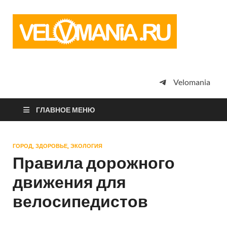
Vel
Сообщество
профессион
велоспорта,
энтузиастов
велотуризма
Velomania
просто
любителей
велосипедов
ГЛАВНОЕ МЕНЮ
ГОРОД, ЗДОРОВЬЕ, ЭКОЛОГИЯ
Правила дорожного
движения для
велосипедистов