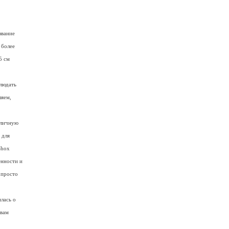
звание
 более
5 см
блюдать
ляем,
тличную
 для
Shox
енности и
 просто
лась о
 вам