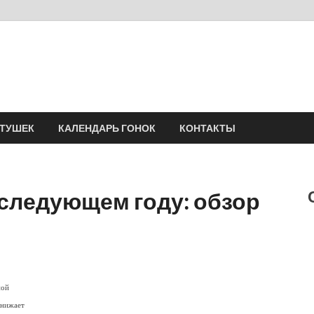
Velomania
Сообщество профессионалов велоспорта, энтузиастов велотуризма
АТУШЕК
КАЛЕНДАРЬ ГОНОК
КОНТАКТЫ
 следующем году: обзор
ной
снижает