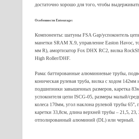
достаточно хорошо для того, чтобы выдерживать
Особенности Entourage:
Компоненты: шатуны FSA Gap/успокоитель цепи 
манетки SRAM X.9, управление Easton Havoc, то
мм R), амортизатор Fox DHX RC2, вилка RockS
High Roller/DHF.
Рама: баттированные алюминиевые трубы, подве
коническая рулевая труба, вилка с ходом 142мм
подшипники завышенных размеров, каретка 83м
успокоителя цепи ISCG-05, размеры малый/сред
колеса 170мм, угол наклона рулевой трубы 65°, 
каретки 33,8см, длина верхней трубы – 21,5, 23,
отполированный алюминий (DL) или черный.