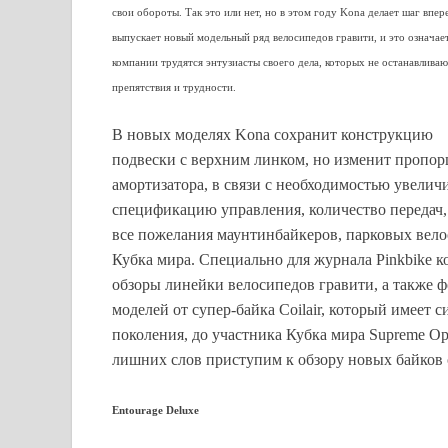
свои обороты. Так это или нет, но в этом году Kona делает шаг впер
выпускает новый модельный ряд велосипедов гравити, и это означает
компании трудятся энтузиасты своего дела, которых не останавливаю
препятствия и трудности.
В новых моделях Kona сохранит конструкцию
подвески с верхним линком, но изменит пропор
амортизатора, в связи с необходимостью увелич
спецификацию управления, количество передач,
все пожелания маунтинбайкеров, парковых вело
Кубка мира. Специально для журнала Pinkbike 
обзоры линейки велосипедов гравити, а также 
моделей от супер-байка Coilair, который имеет с
поколения, до участника Кубка мира Supreme Ope
лишних слов приступим к обзору новых байков 
Entourage Deluxe