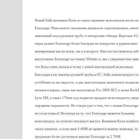
Новый байк компании Kona из серии парковых велосипедов носит на
Entourage. Рама нового механизма прекрасно спроектирована, имеет
заваленный подседельную трубу и интересные обводы. Короткие 41,
перья делают Entourage более быстрым на поворотах и удивительно
маневренным как на земле, так и в воздухе. Нам посчастливилось на
выступление Entourage на гонках Whistler и, мы с уверенностью заяв
что Kona опять попала в точку с новой конструкцией велосипеда.
Благодаря углу наклона рулевой трубы в 65°, байк демонстрирует о
устойчивость на скорости, а два замечательных компонента подвески
катания в парках, такие как амортизатор Fox DHX RC2 и вилка Rock
Lyric DH, а также 170мм ход подвески придают велосипедисту увер
ощущение надежности. Не говоря уже о том, что с новым Entourage
не соскучишься! Несмотря на то, что Entourage является большим
велосипедом, он отлично штурмует высоту. Компания Kona позаботи
своих клиентах, и если цена 4 499$ не нравится вашему кошельку, то
предложат более доступную версию Entourage за 2 799$.