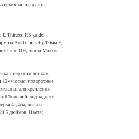
 серьезные нагрузки.
E Thirteen RS guide,
рмоза Avid Code-R (200мм F,
hox Lyric DH, шины Maxxis
ска с верхним линком,
 и 12мм осью, поворотные
м/лапки для крепления
ний/большой, ход заднего
перья 41,4см, высота
 24,5 дюймов. Цвета: