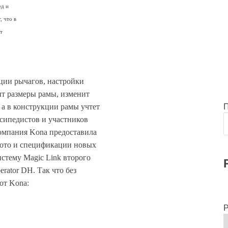
ед и
, что в
т
ции рычагов, настройки
ит размеры рамы, изменит
 а в конструкции рамы учтет
сипедистов и участников
компания Kona предоставила
фото и спецификации новых
истему Magic Link второго
rator DH. Так что без
от Kona:
Р