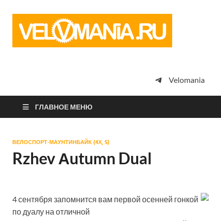
Vel
Сообщество
профессион
велоспорта,
энтузиастов
велотуризма
Velomania
просто
любителей
велосипедов
ГЛАВНОЕ МЕНЮ
ВЕЛОСПОРТ-МАУНТИНБАЙК (4Х, S)
Rzhev Аutumn Dual
4 сентября запомнится вам первой осенней гонкой
по дуалу на отличной