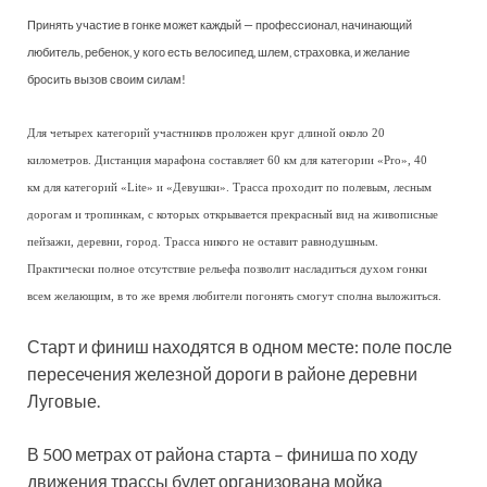
Принять участие в гонке может каждый — профессионал, начинающий
любитель, ребенок, у кого есть велосипед, шлем, страховка, и желание
бросить вызов своим силам!
Для четырех категорий участников проложен круг длиной около 20
километров. Дистанция марафона составляет 60 км для категории «Pro», 40
км для категорий «Lite» и «Девушки». Трасса проходит по полевым, лесным
дорогам и тропинкам, с которых открывается прекрасный вид на живописные
пейзажи, деревни, город. Трасса никого не оставит равнодушным.
Практически полное отсутствие рельефа позволит насладиться духом гонки
всем желающим, в то же время любители погонять смогут сполна выложиться.
Старт и финиш находятся в одном месте: поле после
пересечения железной дороги в районе деревни
Луговые.
В 500 метрах от района старта – финиша по ходу
движения трассы будет организована мойка