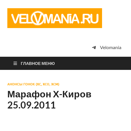
Vel
Сообщество
профессион
велоспорта,
энтузиастов
велотуризма
Velomania
просто
любителей
велосипедов
ГЛАВНОЕ МЕНЮ
АНОНСЫ ГОНОК (XC, XCO, XCM)
Марафон Х-Киров
25.09.2011