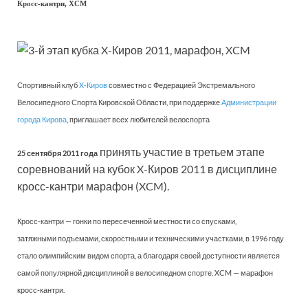
Кросс-кантри, XCM
Спортивный клуб
X-Киров
совместно с Федерацией Экстремального
Велосипедного Спорта Кировской Области, при поддержке
Администрации
города Кирова
, приглашает всех любителей велоспорта
принять участие в третьем этапе
25 сентября 2011 года
соревнований на кубок X-Киров 2011 в дисциплине
кросс-кантри марафон (XCM).
Кросс-кантри — гонки по пересеченной местности со спусками,
затяжными подъемами, скоростными и техническими участками, в 1996 году
стало олимпийским видом спорта, а благодаря своей доступности является
самой популярной дисциплиной в велосипедном спорте. XCM — марафон
кросс-кантри.