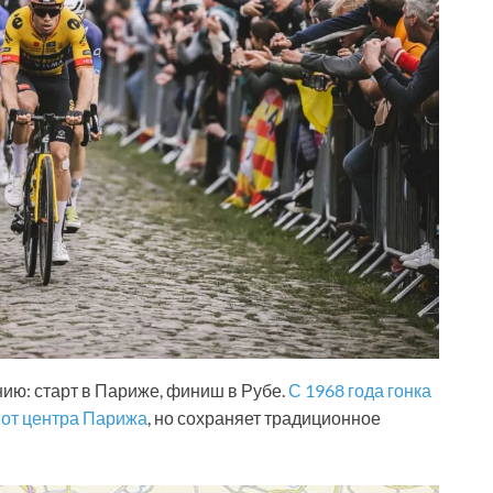
ию: старт в Париже, финиш в Рубе.
С 1968 года гонка
у от центра Парижа
, но сохраняет традиционное