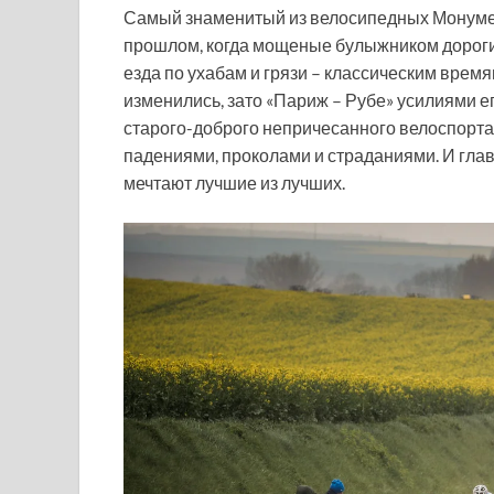
Самый знаменитый из велосипедных Монуме
прошлом, когда мощеные булыжником дороги
езда по ухабам и грязи – классическим вре
изменились, зато «Париж – Рубе» усилиями ег
старого-доброго непричесанного велоспорт
падениями, проколами и страданиями. И глав
мечтают лучшие из лучших.