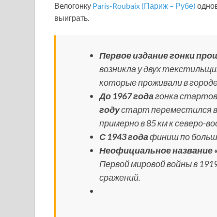
Велогонку
Paris-Roubaix (Париж – Рубе)
однов
выиграть.
Первое издание гонки прош
возникла у двух текстильщи
которые проживали в городе 
До 1967 года
гонка стартова
году
старт переместился в
примерно в 85 км к северо-в
С 1943 года
финиш по больше
Неофициальное название 
Первой мировой войны в 1919
сражений.