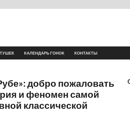
Velomania
Сообщество профессионалов велоспорта, энтузиастов велотуризма
АТУШЕК
КАЛЕНДАРЬ ГОНОК
КОНТАКТЫ
Рубе»: добро пожаловать
ория и феномен самой
вной классической