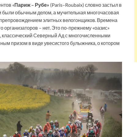
нтов «
Париж – Рубе»
(Paris–Roubaix) словно застыл в
 были обычным делом, а мучительная многочасовая
мяпрепровождением элитных велогонщиков. Времена
о организаторов – нет. Это по-прежнему «оазис»
а, классический Северный Ад с многочисленными
ным призом в виде увесистого булыжника, о котором