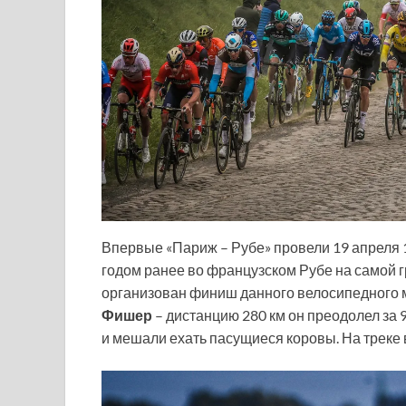
Впервые «Париж – Рубе» провели 19 апреля 18
годом ранее во французском Рубе на самой г
организован финиш данного велосипедного
Фишер
– дистанцию 280 км он преодолел за 9
и мешали ехать пасущиеся коровы. На треке 