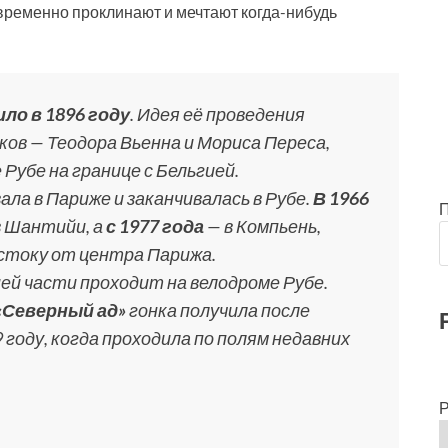
ременно проклинают и мечтают когда-нибудь
ло в 1896 году
. Идея её проведения
ков — Теодора Вьенна и Мориса Переса,
Рубе на границе с Бельгией.
ла в Париже и заканчивалась в Рубе.
В 1966
 Шантийи, а
с 1977 года
— в Компьень,
остоку от центра Парижа.
й части проходит на велодроме Рубе.
«Северный ад»
гонка получила после
 году, когда проходила по полям недавних
Р