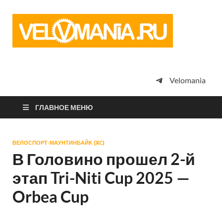
Vel
Сообщество
профессион
велоспорта,
энтузиастов
велотуризма
Velomania
просто
любителей
велосипедов
ГЛАВНОЕ МЕНЮ
ВЕЛОСПОРТ-МАУНТИНБАЙК (XC)
В Головино прошел 2-й
этап Tri-Niti Cup 2025 —
Orbea Cup