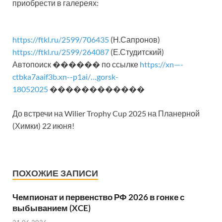
приобрести в галереях:
https://ftkl.ru/2599/706435
(Н.Сапронов)
https://ftkl.ru/2599/264087
(Е.Студитский)
Автопоиск ������ по ссылке
https://xn—-
ctbka7aaif3b.xn--p1ai/…gorsk-
18052025
������������
До встречи на Wilier Trophy Cup 2025 на Планерной
(Химки) 22 июня!
ПОХОЖИЕ ЗАПИСИ
Чемпионат и первенство РФ 2026 в гонке с
выбыванием (XCE)