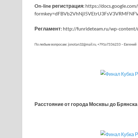
On-line регистрация:
https://docs.google.com
formkey=dFBVb2VhNjI5VEtrU3FsV3VRMFN
Регламент:
http://funrideteam.ru/wp-content
По любым вопросам: jonotan32@mail.ru, +791о7ЗЗ62ЗЗ – Евгений
Расстояние от города Москвы до Брянска 