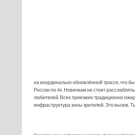
на координально обновлённой трассе, что бы
России по 4х. Новичкам не стоит расслаблять
любителей. Всех приезжих традиционно ожид
инфраструктура зоны зрителей. Это вызов. Ты
Приезжай на гонку, чтобы потом не сожалеть об утраченной возм