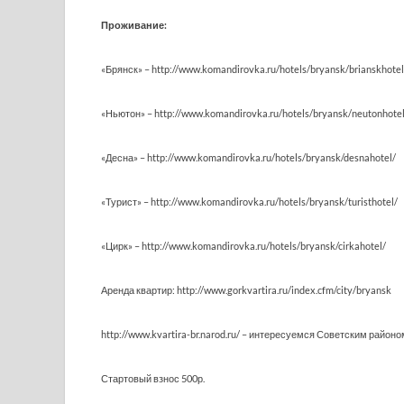
Проживание:
«Брянск» – http://www.komandirovka.ru/hotels/bryansk/brianskhotel
«Ньютон» – http://www.komandirovka.ru/hotels/bryansk/neutonhotel
«Десна» – http://www.komandirovka.ru/hotels/bryansk/desnahotel/
«Турист» – http://www.komandirovka.ru/hotels/bryansk/turisthotel/
«Цирк» – http://www.komandirovka.ru/hotels/bryansk/cirkahotel/
Аренда квартир: http://www.gorkvartira.ru/index.cfm/city/bryansk
http://www.kvartira-br.narod.ru/ – интересуемся Советским районо
Стартовый взнос 500р.