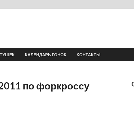
Velomania
Сообщество профессионалов велоспорта, энтузиастов велотуризма
АТУШЕК
КАЛЕНДАРЬ ГОНОК
КОНТАКТЫ
2011 по форкроссу