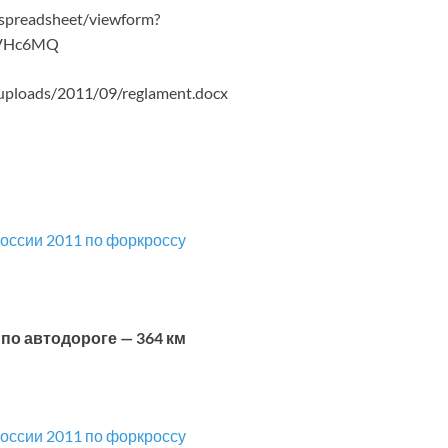
/spreadsheet/viewform?
FVHc6MQ
/uploads/2011/09/reglament.docx
по автодороге — 364 км