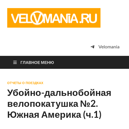
Vel
Сообщество
профессион
велоспорта,
энтузиастов
велотуризма
Velomania
просто
любителей
велосипедов
ГЛАВНОЕ МЕНЮ
ОТЧЕТЫ О ПОЕЗДКАХ
Убойно-дальнобойная
велопокатушка №2.
Южная Америка (ч.1)