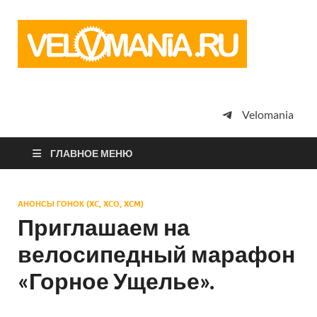
Vel
Сообщество
профессион
велоспорта,
энтузиастов
велотуризма
Velomania
просто
любителей
велосипедов
ГЛАВНОЕ МЕНЮ
АНОНСЫ ГОНОК (XC, XCO, XCM)
Приглашаем на
велосипедный марафон
«Горное Ущелье».