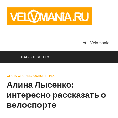
Vel
Сообщество
профессион
велоспорта,
энтузиастов
велотуризма
Velomania
просто
любителей
велосипедов
ГЛАВНОЕ МЕНЮ
WHO IS WHO
/
ВЕЛОСПОРТ-ТРЕК
Алина Лысенко:
интересно рассказать о
велоспорте