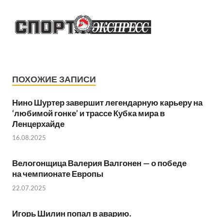
ПОХОЖИЕ ЗАПИСИ
Нино Шуртер завершит легендарную карьеру на
‘любимой гонке’ и трассе Кубка мира в
Ленцерхайде
16.08.2025
Велогонщица Валерия Валгонен — о победе
на чемпионате Европы
22.07.2025
Игорь Шилин попал в аварию.