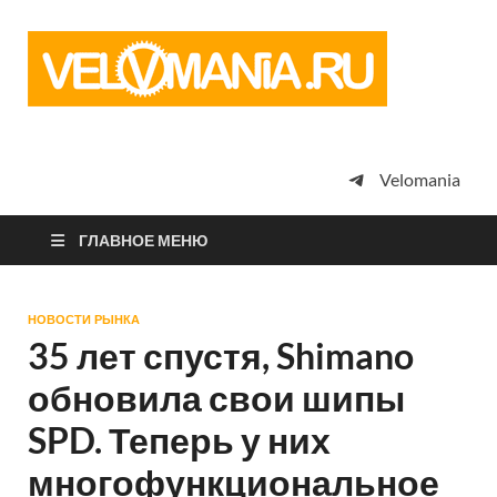
Vel
Сообщество
профессион
велоспорта,
энтузиастов
велотуризма
Velomania
просто
любителей
велосипедов
ГЛАВНОЕ МЕНЮ
НОВОСТИ РЫНКА
35 лет спустя, Shimano
обновила свои шипы
SPD. Теперь у них
многофункциональное