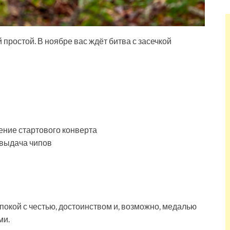
 простой. В ноябре вас ждёт битва с засечкой
чение стартового конверта
 выдача чипов
окой с честью, достоинством и, возможно, медалью
ми.