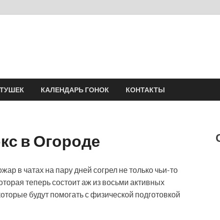
Velomania
Сообщество профессионалов велоспорта, энтузиастов велотуризма
АТУШЕК
КАЛЕНДАРЬ ГОНОК
КОНТАКТЫ
кс в Огороде
ар в чатах на пару дней согрел не только чьи-то
оторая теперь состоит аж из восьми активных
 которые будут помогать с физической подготовкой