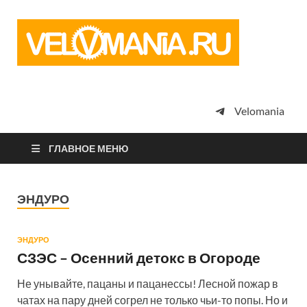
Vel
Сообщество
профессион
велоспорта,
энтузиастов
велотуризма
Velomania
просто
любителей
велосипедов
ГЛАВНОЕ МЕНЮ
ЭНДУРО
ЭНДУРО
СЗЭС – Осенний детокс в Огороде
Не унывайте, пацаны и пацанессы! Лесной пожар в
чатах на пару дней согрел не только чьи-то попы. Но и