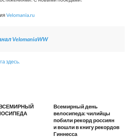
ция
Velomania.ru
канал VelomaniaWW
а здесь.
— ВСЕМИРНЫЙ
Всемирный день
ЛОСИПЕДА
велосипеда: чилийцы
побили рекорд россиян
и вошли в книгу рекордов
Гиннесса