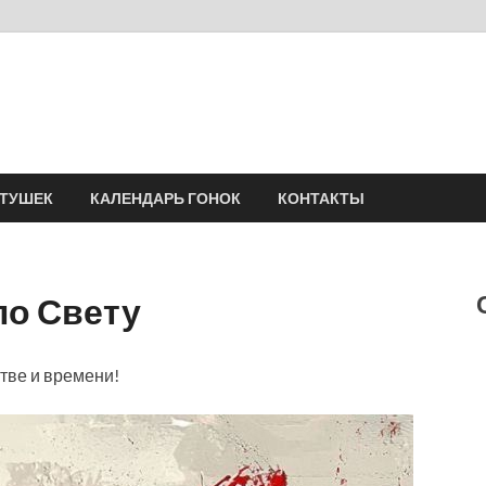
Velomania
Сообщество профессионалов велоспорта, энтузиастов велотуризма
АТУШЕК
КАЛЕНДАРЬ ГОНОК
КОНТАКТЫ
по Свету
тве и времени!