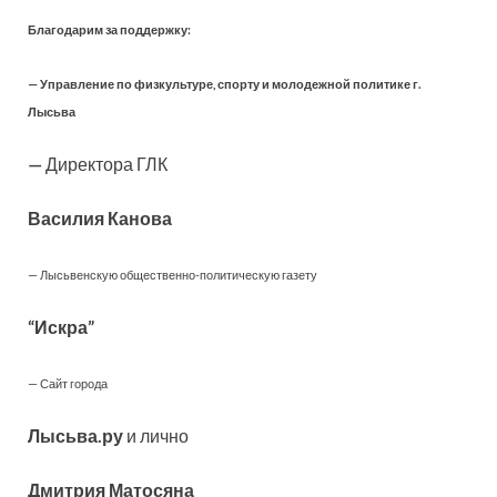
Благодарим за поддержку:
— Управление по физкультуре, спорту и молодежной политике г.
Лысьва
—
Директора ГЛК
Василия Канова
— Лысьвенскую общественно-политическую газету
“Искра”
— Сайт города
Лысьва.ру
и лично
Дмитрия Матосяна