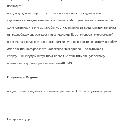
проводить:
погода, дождь, октябрь, отсутствие спонсоров и т.п. и т.д., но лучше
сделать и жалеть, чем не сделать и жалеть. Мы сделали и не пожалели. Не
хочется выносить мусор из избы, но отказали многие предприятия: начиная
от градообразующих, и заканчивая малыми. Все это говорит о социальной
политике, которую они проводят: легче и лучше провести дискотеку-попойку
для собственного рабочего коллектива, чем привлечь работников к
спорту. Но не будем о грустном, нельзя не отметить личную заслугу
начальник отдела кадровой политики АК ЛМЗ
Владимира Федина,
предоставившего для участников марафона на ГЛК очень уютный домик!
Воскресное утро