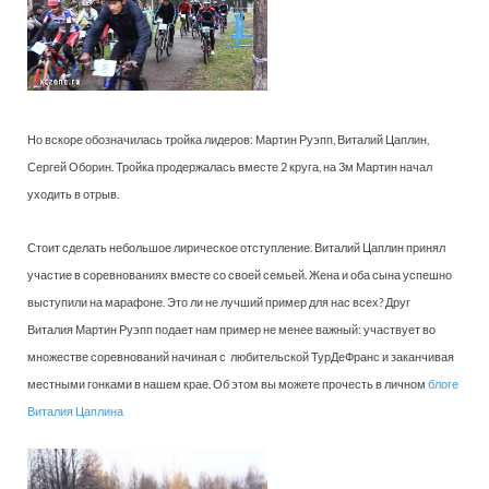
Но вскоре обозначилась тройка лидеров: Мартин Руэпп, Виталий Цаплин,
Сергей Оборин. Тройка продержалась вместе 2 круга, на 3м Мартин начал
уходить в отрыв.
Стоит сделать небольшое лирическое отступление. Виталий Цаплин принял
участие в соревнованиях вместе со своей семьей. Жена и оба сына успешно
выступили на марафоне. Это ли не лучший пример для нас всех? Друг
Виталия Мартин Руэпп подает нам пример не менее важный: участвует во
множестве соревнований начиная с любительской ТурДеФранс и заканчивая
местными гонками в нашем крае. Об этом вы можете прочесть в личном
блоге
Виталия Цаплина