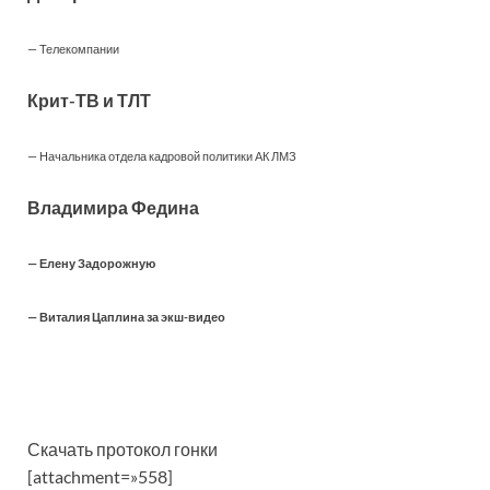
— Телекомпании
Крит-ТВ и ТЛТ
— Начальника отдела кадровой политики АК ЛМЗ
Владимира Федина
— Елену Задорожную
— Виталия Цаплина за экш-видео
Скачать протокол гонки
[attachment=»558]