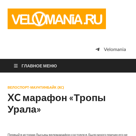
Vel
Сообщество
профессион
велоспорта,
энтузиастов
велотуризма
Velomania
просто
любителей
велосипедов
ГЛАВНОЕ МЕНЮ
ВЕЛОСПОРТ-МАУНТИНБАЙК (XC)
XC марафон «Тропы
Урала»
Первый в истории Лысьвы веломарафон состоялся. Было много причин его не