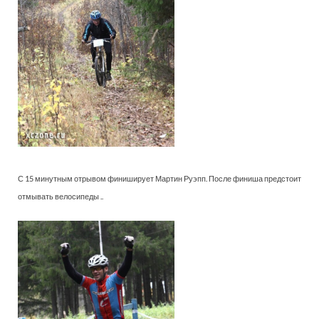
С 15 минутным отрывом финиширует Мартин Руэпп. После финиша предстоит
отмывать велосипеды ..