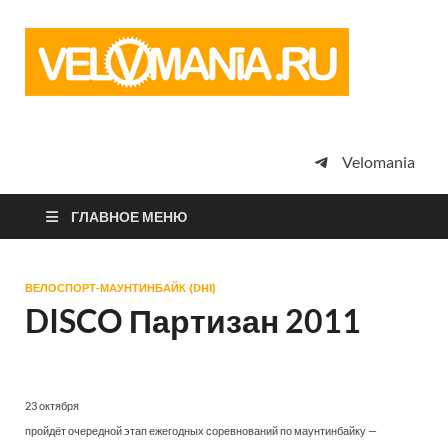
Vel
Сообщество
профессион
велоспорта,
энтузиастов
велотуризма
Velomania
просто
любителей
велосипедов
ГЛАВНОЕ МЕНЮ
ВЕЛОСПОРТ-МАУНТИНБАЙК (DHI)
DISCO Партизан 2011
23 октября
пройдёт очередной этап ежегодных соревнований по маунтинбайку —