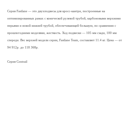
Серия Fastlane — это двухподвесы для кросс-кантри, построенные на
оптимизированных рамах с конической рулевой трубой, карбоновыми верхними
перьями и новой нижней трубой, обеспечивающей большую, по сравнению с
прошлогодними моделями, жесткость. Ход подвески — 105 мм сзади, 100 мм
спереди. Вес верхней модели серии, Fastlane Team, составляет 11.4 кг. Цена — от
94 912р. до 118 368р.
Серия Contrail