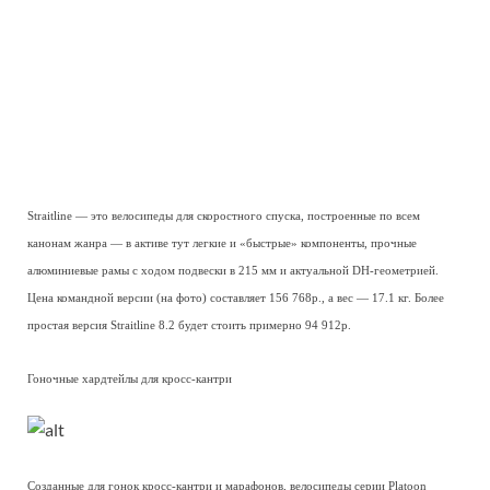
Straitline — это велосипеды для скоростного спуска, построенные по всем
канонам жанра — в активе тут легкие и «быстрые» компоненты, прочные
алюминиевые рамы с ходом подвески в 215 мм и актуальной DH-геометрией.
Цена командной версии (на фото) составляет 156 768р., а вес — 17.1 кг. Более
простая версия Straitline 8.2 будет стоить примерно 94 912р.
Гоночные хардтейлы для кросс-кантри
Созданные для гонок кросс-кантри и марафонов, велосипеды серии Platoon