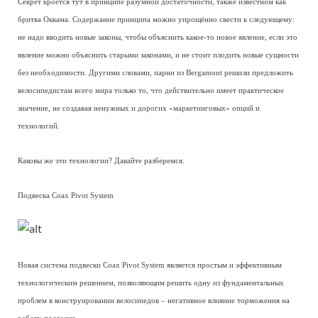
Секрет кроется тут в принципе разумной достаточности, также известном как
бритва Оккама. Содержание принципа можно упрощённо свести к следующему:
не надо вводить новые законы, чтобы объяснить какое-то новое явление, если это
явление можно объяснить старыми законами, и не стоит плодить новые сущности
без необходимости. Другими словами, парни из Bergamont решили предложить
велосипедистам всего мира только то, что действительно имеет практическое
значение, не создавая ненужных и дорогих «маркетинговых» опций и
технологий.
Каковы же эти технологии? Давайте разберемся.
Подвеска Coax Pivot System
Новая система подвески Coax Pivot System является простым и эффективным
технологическим решением, позволяющим решить одну из фундаментальных
проблем в конструировании велосипедов – негативное влияние торможения на