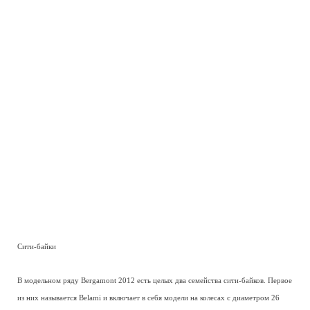
Сити-байки
В модельном ряду Bergamont 2012 есть целых два семейства сити-байков. Первое
из них называется Belami и включает в себя модели на колесах с диаметром 26