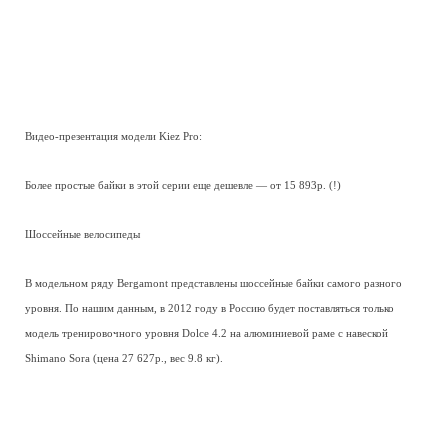
Видео-презентация модели Kiez Pro:
Более простые байки в этой серии еще дешевле — от 15 893р. (!)
Шоссейные велосипеды
В модельном ряду Bergamont представлены шоссейные байки самого разного
уровня. По нашим данным, в 2012 году в Россию будет поставляться только
модель тренировочного уровня Dolce 4.2 на алюминиевой раме с навеской
Shimano Sora (цена 27 627р., вес 9.8 кг).