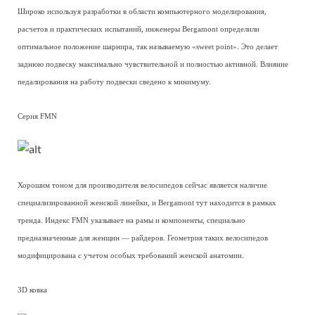
Широко используя разработки в области компьютерного моделирования,
расчетов и практических испытаний, инженеры Bergamont определили
оптимальное положение шарнира, так называемую «sweet point». Это делает
заднюю подвеску максимально чувствительной и полностью активной. Влияние
педалирования на работу подвески сведено к минимуму.
Серия FMN
Хорошим тоном для производителя велосипедов сейчас является наличие
специализированной женской линейки, и Bergamont тут находится в рамках
тренда. Индекс FMN указывает на рамы и компоненты, специально
предназначенные для женщин — райдеров. Геометрия таких велосипедов
модифицирована с учетом особых требований женской анатомии.
3D ковка