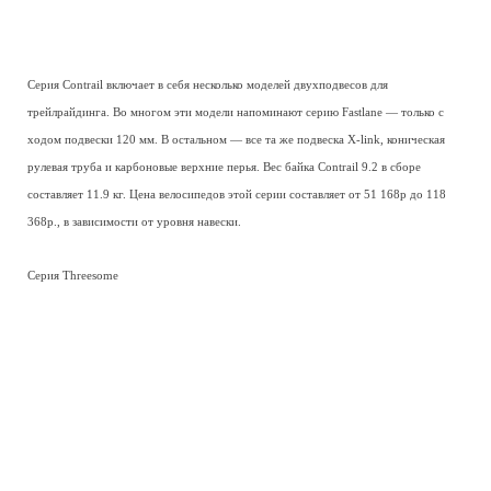
Серия Contrail включает в себя несколько моделей двухподвесов для
трейлрайдинга. Во многом эти модели напоминают серию Fastlane — только с
ходом подвески 120 мм. В остальном — все та же подвеска X-link, коническая
рулевая труба и карбоновые верхние перья. Вес байка Contrail 9.2 в сборе
составляет 11.9 кг. Цена велосипедов этой серии составляет от 51 168р до 118
368р., в зависимости от уровня навески.
Серия Threesome