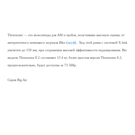
Threesome — это велосипеды для АМ и трейла, получившие высокую оценку от
авторитетного немецкого журнала Bike (
пруф
) . Ход этой рамы с системой X-link
увеличен до 150 мм, при сохранении высокой эффективности педалирования. Вес
модели Threesome 8.2 составляет 13.4 кг, более простая версия Threesome 6.2,
предположительно, будет доступна за 73 568р.
Серия Big Air