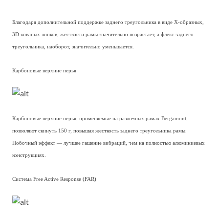
Благодаря дополнительной поддержке заднего треугольника в виде Х-образных,
3D-кованых линков, жесткости рамы значительно возрастает, а флекс заднего
треугольника, наоборот, значительно уменьшается.
Карбоновые верхние перья
Карбоновые верхние перья, применяемые на различных рамах Bergamont,
позволяют скинуть 150 г, повышая жесткость заднего треугольника рамы.
Побочный эффект — лучшее гашение вибраций, чем на полностью алюминиевых
конструкциях.
Система Free Active Response (FAR)