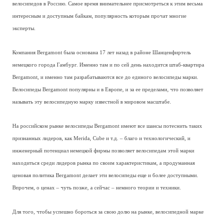
велосипедов в Россию. Самое время внимательнее присмотреться к этим весьма
интересным и доступным байкам, популярность которым прочат многие
эксперты.
Компания Bergamont была основана 17 лет назад в районе Шанценфиртель
немецкого города Гамбург. Именно там и по сей день находится штаб-квартира
Bergamont, и именно там разрабатываются все до единого велосипеды марки.
Велосипеды Bergamont популярны и в Европе, и за ее пределами, что позволяет
называть эту велосипедную марку известной в мировом масштабе.
На российском рынке велосипеды Bergamont имеют все шансы потеснить таких
признанных лидеров, как Merida, Cube и т.д. – благо и технологический, и
инженерный потенциал немецкой фирмы позволяет велосипедам этой марки
находиться среди лидеров рынка по своим характеристикам, а продуманная
ценовая политика Bergamont делает эти велосипеды еще и более доступными.
Впрочем, о ценах – чуть позже, а сейчас – немного теории и техники.
Для того, чтобы успешно бороться за свою долю на рынке, велосипедной марке