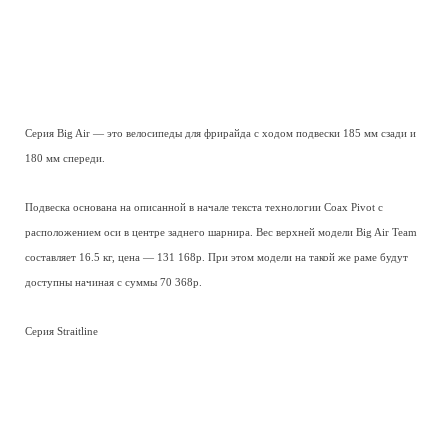
Серия Big Air — это велосипеды для фрирайда с ходом подвески 185 мм сзади и
180 мм спереди.
Подвеска основана на описанной в начале текста технологии Coax Pivot с
расположением оси в центре заднего шарнира. Вес верхней модели Big Air Team
составляет 16.5 кг, цена — 131 168р. При этом модели на такой же раме будут
доступны начиная с суммы 70 368р.
Серия Straitline