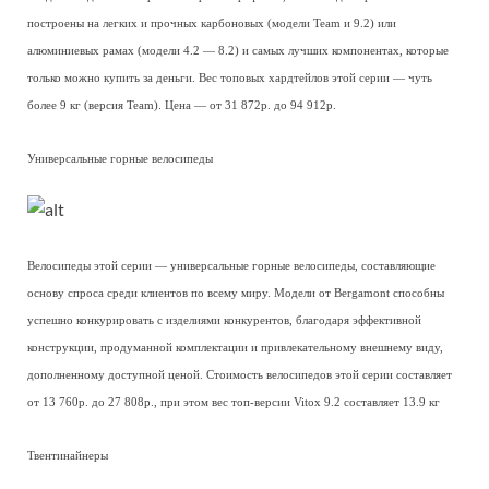
построены на легких и прочных карбоновых (модели Team и 9.2) или
алюминиевых рамах (модели 4.2 — 8.2) и самых лучших компонентах, которые
только можно купить за деньги. Вес топовых хардтейлов этой серии — чуть
более 9 кг (версия Team). Цена — от 31 872р. до 94 912р.
Универсальные горные велосипеды
Велосипеды этой серии — универсальные горные велосипеды, составляющие
основу спроса среди клиентов по всему миру. Модели от Bergamont способны
успешно конкурировать с изделиями конкурентов, благодаря эффективной
конструкции, продуманной комплектации и привлекательному внешнему виду,
дополненному доступной ценой. Стоимость велосипедов этой серии составляет
от 13 760р. до 27 808р., при этом вес топ-версии Vitox 9.2 составляет 13.9 кг
Твентинайнеры