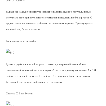
работу подвески.
Задняя ось находится в центре нижнего шарнира заднего треугольника, в
результате чего при интенсивном торможении подвеска не блокируется. С
другой стороны, подвеска работает независимо от тормоза. Преимущества:
меньший вес, более жесткости.
Коническая рулевая труба
Рулевая труба конической формы сочетает филигранный внешний вид с
оптимальной экономией веса — в верхней части ее диаметр составляет 1 и 1/8
дюйма, а в нижней части — 1,5 дюйма. Это решение обеспечивает рамам
Bergamont еще больше стабильности и жесткости.
Система X-Link System