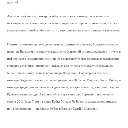
другие).
Аналогичный жесткий контроль обеспечен и на производстве – немецкие
инженеры пристально следят за всем процессом, от проектирования до покраски
в шесть слоев – чтобы обеспечить то, что принято называть немецким качеством.
Помимо компьютерного моделирования и контроля качества, большое значение
парни из Bergamont уделяют отзывам от собственной команды райдеров – пусть в
ней нет супер-знаменитых имен, но ее составляют только опытные и талантливые
гонщики различных дисциплин, которые год от года помогают создавать все
более и более совершенные велосипеды Bergamont. Партнерами заводской
команды Bergamont являются такие бренды, как Dt Swiss, Magura и Sram. Райдеры
команды традиционно сильны и в даухнилле, и в кросс-кантри, например Хариет
Рукнагел является одной из сильнейших даухнильщиц Германии, и в течение
сезона 2011 была 7-ым на этапе Кубка Мира в Ла Бресс, и дважды поднималась
на 11ую позицию — на этапах Кубка в Валь де Солей и Шапмери.