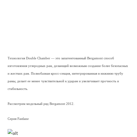
Технология Double Chamber — это запатентованный Bergamont способ
изготовления углеродных рам, делающий возможным создание более безопасных
и жестких рам. Полнобазная кросс-секция, интегрированная в нижнюю трубу
рамы, делает ее менее чувствительной к ударам и увеличивает прочность и
стабильность.
Рассмотрим модельный ряд Bergamont 2012.
Серия Fastlane