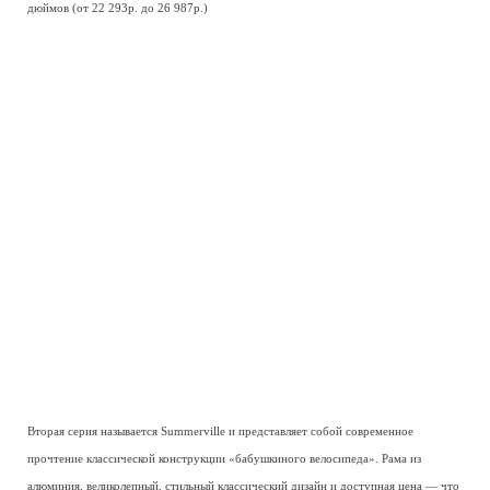
дюймов (от 22 293р. до 26 987р.)
Вторая серия называется Summerville и представляет собой современное
прочтение классической конструкции «бабушкиного велосипеда». Рама из
алюминия, великолепный, стильный классический дизайн и доступная цена — что