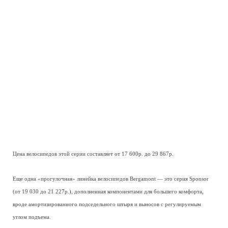
Цена велосипедов этой серии составляет от 17 600р. до 29 867р.
Еще одна «прогулочная» линейка велосипедов Bergamont — это серия Sponsor
(от 19 030 до 21 227р.), дополненная компонентами для большего комфорта,
вроде амортизированного подседельного штыря и выносов с регулируемым
углом подъема.