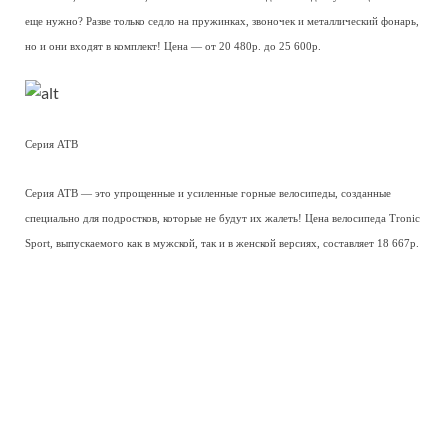
еще нужно? Разве только седло на пружинках, звоночек и металлический фонарь,
но и они входят в комплект! Цена — от 20 480р. до 25 600р.
Серия ATB
Серия ATB — это упрощенные и усиленные горные велосипеды, созданные
специально для подростков, которые не будут их жалеть! Цена велосипеда Tronic
Sport, выпускаемого как в мужской, так и в женской версиях, составляет 18 667р.
Детские велосипеды
Детские велосипеды Bergamont построены на легких и прочных алюминиевых
рамах с привлекательным дизайном и ценой — от 13 653р. за Team 20″ до 17
600р. за 24″ Belamini Lite N3