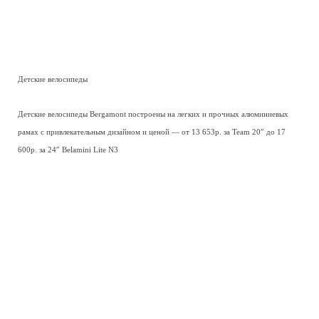
Дополнительная информация
— Геометрия велосипедов Bergamont 2012 доступна
по этой ссылке
.
— Все цены в этом обзоре на данный момент являются приблизительными