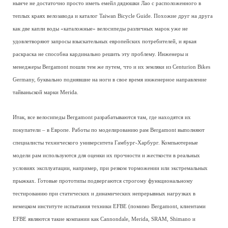
нынче не достаточно просто иметь емейл дядюшки Лао с расположенного в
теплых краях велозавода и каталог Taiwan Bicycle Guide. Похожие друг на друга
как две капли воды «каталожные» велосипеды различных марок уже не
удовлетворяют запросы взыскательных европейских потребителей, и яркая
раскраска не способна кардинально решить эту проблему. Инженеры и
менеджеры Bergamont пошли тем же путем, что и их земляки из Centurion Bikes
Germany, буквально поднявшие на ноги в свое время инженерное направление
тайваньской марки Merida.
Итак, все велосипеды Bergamont разрабатываются там, где находятся их
покупатели – в Европе. Работы по моделированию рам Bergamont выполняют
специалисты технического университета Гамбург-Харбург. Компьютерные
модели рам используются для оценки их прочности и жесткости в реальных
условиях эксплуатации, например, при резком торможении или экстремальных
прыжках. Готовые прототипы подвергаются строгому функциональному
тестированию при статических и динамических непрерывных нагрузках в
немецком институте испытания техники EFBE (помимо Bergamont, клиентами
EFBE являются такие компании как Cannondale, Merida, SRAM, Shimano и