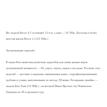
Вес модели Revox 4.2 составляет 13.4 кг, а цена — 29 760р. Доступна и более
простая версия Revox 2.2 (23 360р.)
Экстремальные хардтейл
В серию Kiez включены различные хардтейлы для самых разных видов
экстремальной активности — 4X, дерта, стрита, пампа и так далее. В основе этих
моделей — прочные и надежные алюминиевые рамы с гидроформированными
трубами и узлами, выполненными по методу 3D-ковки. На вершине линейки —
модель Kiez Team (54 368р.) , на которой Макси Врстала стал Чемпионом
Германии по 4X в прошлом году.