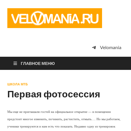
Vel
Сообщество
профессион
велоспорта,
энтузиастов
велотуризма
Velomania
просто
любителей
велосипедов
ГЛАВНОЕ МЕНЮ
ШКОЛА МТБ
Первая фотосессия
Мы еще не приглашали гостей на официальное открытие — в помещении
предстоит многое изменить, починить, расчистить, отмыть…. Но мы работаем,
ученики тренируются и нам есть что показать. Недавно одну из тренировок