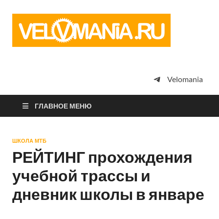
Vel
Сообщество
профессион
велоспорта,
энтузиастов
велотуризма
Velomania
просто
любителей
велосипедов
ГЛАВНОЕ МЕНЮ
ШКОЛА МТБ
РЕЙТИНГ прохождения
учебной трассы и
дневник школы в январе