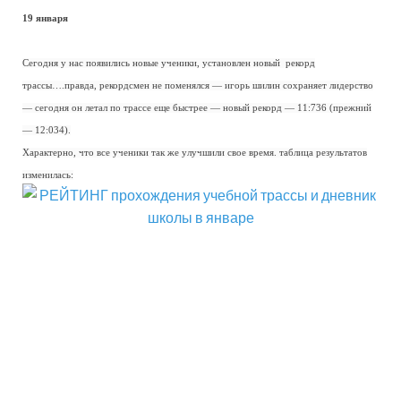
19 января
Сегодня у нас появились новые ученики, установлен новый рекорд
трассы….правда, рекордсмен не поменялся — игорь шилин сохраняет лидерство
— сегодня он летал по трассе еще быстрее — новый рекорд — 11:736 (прежний
— 12:034).
Характерно, что все ученики так же улучшили свое время. таблица результатов
изменилась: