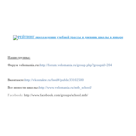
Наши группы:
Форум velomania.ru:
http://forum.velomania.ru/group.php?groupid=204
Вконтакте:
http://vkontakte.ru/feed#/public33102500
Все новости школы:
http://www.velomania.ru/mtb_school/
Facebook:
http://www.facebook.com/groups/school.mtb/