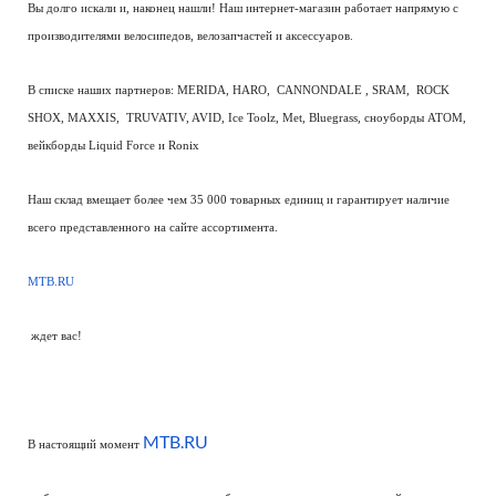
Вы долго искали и, наконец нашли! Наш интернет-магазин работает напрямую с
производителями велосипедов, велозапчастей и аксессуаров.
В списке наших партнеров: MERIDA, HARO, CANNONDALE , SRAM, ROCK
SHOX, MAXXIS, TRUVATIV, AVID, Ice Toolz, Met, Bluegrass, сноуборды ATOM,
вейкборды Liquid Force и Ronix
Наш склад вмещает более чем 35 000 товарных единиц и гарантирует наличие
всего представленного на сайте ассортимента.
MTB.RU
ждет вас!
MTB.RU
В настоящий момент