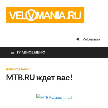
Vel
Сообщество
профессион
велоспорта,
энтузиастов
велотуризма
Velomania
просто
любителей
велосипедов
ГЛАВНОЕ МЕНЮ
НОВОСТИ РЫНКА
MTB.RU ждет вас!