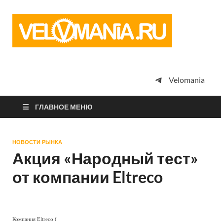
Vel
Сообщество
профессион
велоспорта,
энтузиастов
велотуризма
Velomania
просто
любителей
велосипедов
ГЛАВНОЕ МЕНЮ
НОВОСТИ РЫНКА
Акция «Народный тест»
от компании Eltreco
Компания Eltreco (