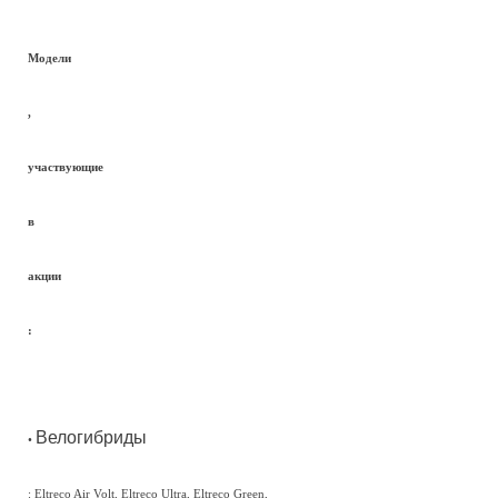
Модели
,
участвующие
в
акции
:
Велогибриды
•
: Eltreco Air Volt, Eltreco Ultra, Eltreco Green,