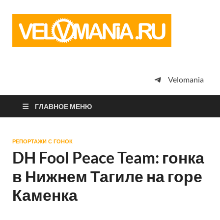
Vel
Сообщество
профессион
велоспорта,
энтузиастов
велотуризма
Velomania
просто
любителей
велосипедов
ГЛАВНОЕ МЕНЮ
РЕПОРТАЖИ С ГОНОК
DH Fool Peace Team: гонка
в Нижнем Тагиле на горе
Каменка