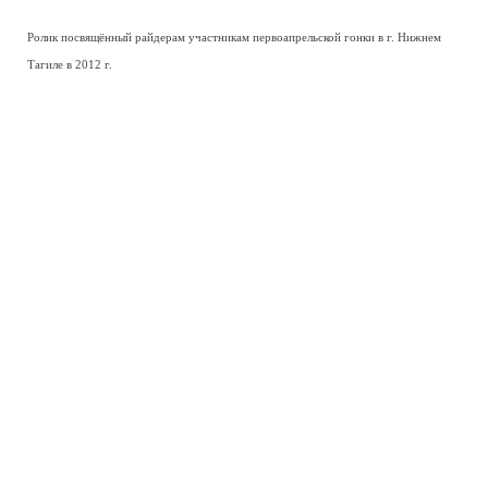
Ролик посвящённый райдерам участникам первоапрельской гонки в г. Нижнем
Тагиле в 2012 г.